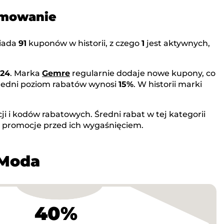
umowanie
iada
91
kuponów w historii, z czego
1
jest aktywnych,
024
. Marka
Gemre
regularnie dodaje nowe kupony, co
Średni poziom rabatów wynosi
15%
. W historii marki
i i kodów rabatowych. Średni rabat w tej kategorii
e promocje przed ich wygaśnięciem.
 Moda
40%