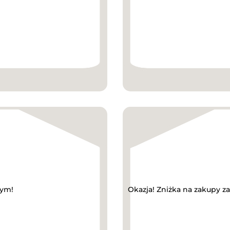
wym!
Okazja! Zniżka na zakupy z