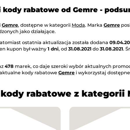
i kody rabatowe od Gemre - pods
i
Gemre
, dostępne w kategorii
Moda
. Marka
Gemre
pos
zonych jako działające.
natomiast ostatnia aktualizacja została dodana
09.04.2
Ten kupon był ważny
1 dni
, od
31.08.2021
do
31.08.2021
. 
az
478
marek, co daje szeroki wybór aktualnych promocj
 aktualne kody rabatowe
Gemre
i wykorzystaj dostępn
 kody rabatowe z kategorii