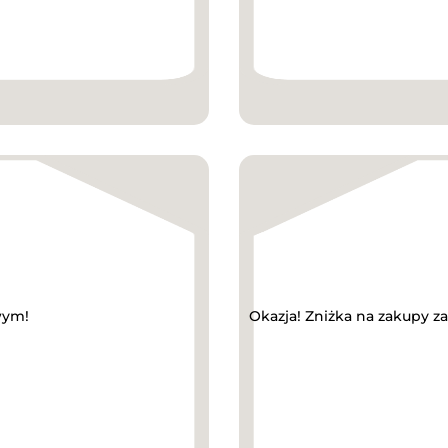
wym!
Okazja! Zniżka na zakupy 