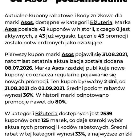
Aktualne kupony rabatowe i kody zniżkowe dla
marki
Asos
, dostępne w kategorii
Biżuteria
. Marka
Asos
posiada
43
kuponów w historii, z czego
0
jest
aktywnych, a
43
już wygasło. Łącznie
43
promocji
zostało potwierdzonych jako działające.
Pierwszy kupon marki
Asos
pojawił się
31.08.2021
,
natomiast ostatnia aktualizacja została dodana
08.07.2026
. Marka
Asos
rzadziej publikuje nowe
kupony, co oznacza regularne pojawianie się
nowych promocji. Ten kupon był ważny
2 dni
, od
31.08.2021
do
02.09.2021
. Średni poziom rabatów
wynosi
36%
. W historii marki odnotowano
promocje nawet do
80%
.
W kategorii
Biżuteria
dostępnych jest
2539
kuponów oraz
125
marek, co daje szeroki wybór
aktualnych promocji i kodów rabatowych. Średni
rabat w tej kategorii wynosi
33%
, a najwyższe zniżki