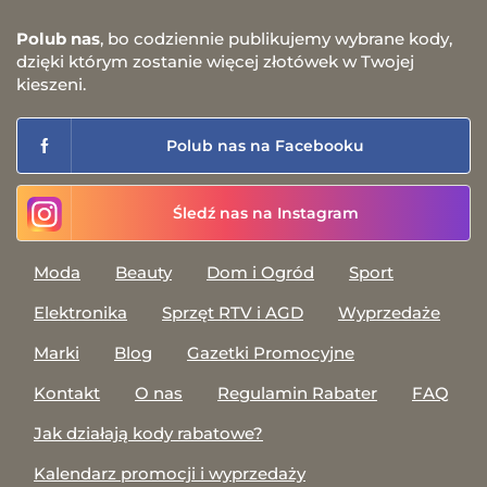
Polub nas
, bo codziennie publikujemy wybrane kody,
dzięki którym zostanie więcej złotówek w Twojej
kieszeni.
Polub nas na Facebooku
Śledź nas na Instagram
Moda
Beauty
Dom i Ogród
Sport
Elektronika
Sprzęt RTV i AGD
Wyprzedaże
Marki
Blog
Gazetki Promocyjne
Kontakt
O nas
Regulamin Rabater
FAQ
Jak działają kody rabatowe?
Kalendarz promocji i wyprzedaży