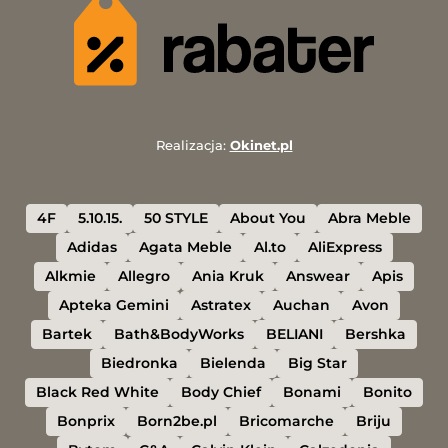
Realizacja:
Okinet.pl
4F
5.10.15.
50 STYLE
About You
Abra Meble
Adidas
Agata Meble
Al.to
AliExpress
Alkmie
Allegro
Ania Kruk
Answear
Apis
Apteka Gemini
Astratex
Auchan
Avon
Bartek
Bath&BodyWorks
BELIANI
Bershka
Biedronka
Bielenda
Big Star
Black Red White
Body Chief
Bonami
Bonito
Bonprix
Born2be.pl
Bricomarche
Briju