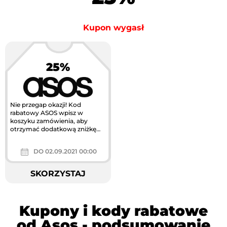
Kupon wygasł
25%
Nie przegap okazji! Kod
rabatowy ASOS wpisz w
koszyku zamówienia, aby
otrzymać dodatkową zniżkę
25%! Oferta ważna tylko na
pierwsze zakupy w...
DO 02.09.2021 00:00
SKORZYSTAJ
Kupony i kody rabatowe
od Asos - podsumowanie