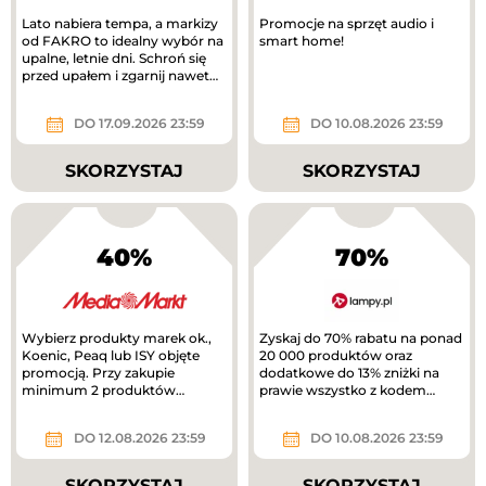
Lato nabiera tempa, a markizy
Promocje na sprzęt audio i
od FAKRO to idealny wybór na
smart home!
upalne, letnie dni. Schroń się
przed upałem i zgarnij nawet
1200 zł!
DO 17.09.2026 23:59
DO 10.08.2026 23:59
SKORZYSTAJ
SKORZYSTAJ
40%
70%
Wybierz produkty marek ok.,
Zyskaj do 70% rabatu na ponad
Koenic, Peaq lub ISY objęte
20 000 produktów oraz
promocją. Przy zakupie
dodatkowe do 13% zniżki na
minimum 2 produktów
prawie wszystko z kodem
otrzymasz 40% rabatu na
rabatowym.
tańszy produkt. Nowa...
DO 12.08.2026 23:59
DO 10.08.2026 23:59
SKORZYSTAJ
SKORZYSTAJ