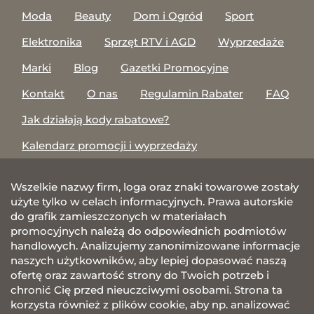
Moda
Beauty
Dom i Ogród
Sport
Elektronika
Sprzęt RTV i AGD
Wyprzedaże
Marki
Blog
Gazetki Promocyjne
Kontakt
O nas
Regulamin Rabater
FAQ
Jak działają kody rabatowe?
Kalendarz promocji i wyprzedaży
Wszelkie nazwy firm, loga oraz znaki towarowe zostały
użyte tylko w celach informacyjnych. Prawa autorskie
do grafik zamieszczonych w materiałach
promocyjnych należą do odpowiednich podmiotów
handlowych. Analizujemy zanonimizowane informacje
naszych użytkowników, aby lepiej dopasować naszą
ofertę oraz zawartość strony do Twoich potrzeb i
chronić Cię przed nieuczciwymi osobami. Strona ta
korzysta również z plików cookie, aby np. analizować