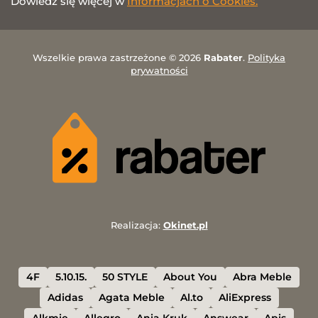
Dowiedz się więcej w
Informacjach o Cookies.
Wszelkie prawa zastrzeżone © 2026
Rabater
.
Polityka
prywatności
Realizacja:
Okinet.pl
4F
5.10.15.
50 STYLE
About You
Abra Meble
Adidas
Agata Meble
Al.to
AliExpress