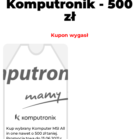
Komputronik - 500
zł
Kupon wygasł
Kup wybrany Komputer MSI All
in one nawet o 500 zł taniej.
Promocja trwa do 13.06.2021 r.