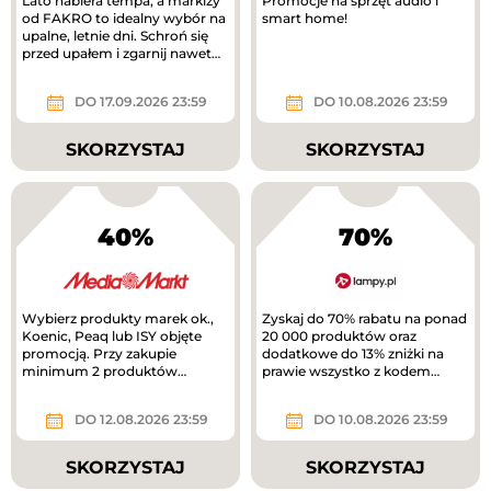
Lato nabiera tempa, a markizy
Promocje na sprzęt audio i
od FAKRO to idealny wybór na
smart home!
upalne, letnie dni. Schroń się
przed upałem i zgarnij nawet
1200 zł!
DO 17.09.2026 23:59
DO 10.08.2026 23:59
SKORZYSTAJ
SKORZYSTAJ
40%
70%
Wybierz produkty marek ok.,
Zyskaj do 70% rabatu na ponad
Koenic, Peaq lub ISY objęte
20 000 produktów oraz
promocją. Przy zakupie
dodatkowe do 13% zniżki na
minimum 2 produktów
prawie wszystko z kodem
otrzymasz 40% rabatu na
rabatowym.
tańszy produkt. Nowa...
DO 12.08.2026 23:59
DO 10.08.2026 23:59
SKORZYSTAJ
SKORZYSTAJ