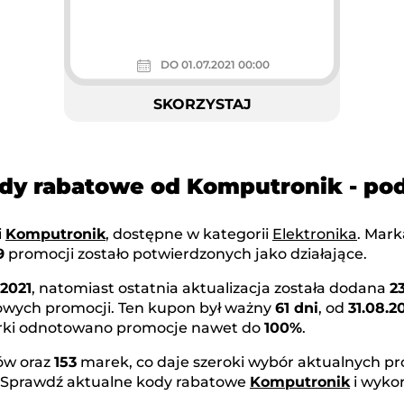
DO 01.07.2021 00:00
SKORZYSTAJ
ody rabatowe od Komputronik - p
i
Komputronik
, dostępne w kategorii
Elektronika
. Mar
9
promocji zostało potwierdzonych jako działające.
.2021
, natomiast ostatnia aktualizacja została dodana
2
nowych promocji. Ten kupon był ważny
61 dni
, od
31.08.2
marki odnotowano promocje nawet do
100%
.
w oraz
153
marek, co daje szeroki wybór aktualnych pr
. Sprawdź aktualne kody rabatowe
Komputronik
i wyko