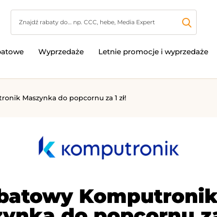
batowe
Wyprzedaże
Letnie promocje i wyprzedaże
onik Maszynka do popcornu za 1 zł!
abatowy Komputronik
ynka do popcornu za 