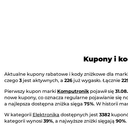
Kupony i k
Aktualne kupony rabatowe i kody zniżkowe dla mark
czego
3
jest aktywnych, a
226
już wygasło. Łącznie
22
Pierwszy kupon marki
Komputronik
pojawił się
31.08
nowe kupony, co oznacza regularne pojawianie się 
a najlepsza dostępna zniżka sięga
75%
. W historii 
W kategorii
Elektronika
dostępnych jest
3382
kuponó
kategorii wynosi
39%
, a najwyższe zniżki sięgają
90%