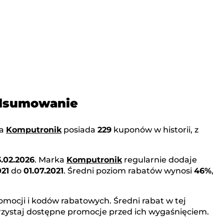
odsumowanie
ka
Komputronik
posiada
229
kuponów w historii, z
3.02.2026
. Marka
Komputronik
regularnie dodaje
021
do
01.07.2021
. Średni poziom rabatów wynosi
46%
,
omocji i kodów rabatowych. Średni rabat w tej
rzystaj dostępne promocje przed ich wygaśnięciem.