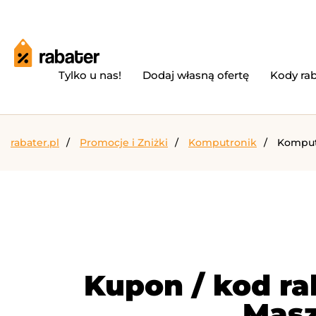
Tylko u nas!
Dodaj własną ofertę
Kody ra
rabater.pl
Promocje i Zniżki
Komputronik
Komputr
Kupon / kod r
Masz