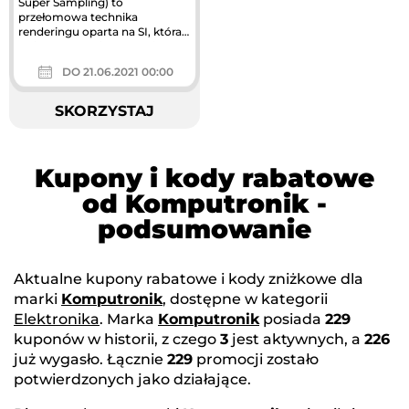
Super Sampling) to
przełomowa technika
renderingu oparta na SI, która
zwiększa wydajność graficzną,
korzystając z...
DO 21.06.2021 00:00
SKORZYSTAJ
Kupony i kody rabatowe
od Komputronik -
podsumowanie
Aktualne kupony rabatowe i kody zniżkowe dla
marki
Komputronik
, dostępne w kategorii
Elektronika
. Marka
Komputronik
posiada
229
kuponów w historii, z czego
3
jest aktywnych, a
226
już wygasło. Łącznie
229
promocji zostało
potwierdzonych jako działające.