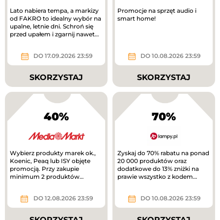
Lato nabiera tempa, a markizy
Promocje na sprzęt audio i
od FAKRO to idealny wybór na
smart home!
upalne, letnie dni. Schroń się
przed upałem i zgarnij nawet
1200 zł!
DO 17.09.2026 23:59
DO 10.08.2026 23:59
SKORZYSTAJ
SKORZYSTAJ
40%
70%
Wybierz produkty marek ok.,
Zyskaj do 70% rabatu na ponad
Koenic, Peaq lub ISY objęte
20 000 produktów oraz
promocją. Przy zakupie
dodatkowe do 13% zniżki na
minimum 2 produktów
prawie wszystko z kodem
otrzymasz 40% rabatu na
rabatowym.
tańszy produkt. Nowa...
DO 12.08.2026 23:59
DO 10.08.2026 23:59
SKORZYSTAJ
SKORZYSTAJ