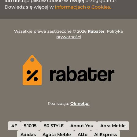
lub dostęp plików cookie w Twojej przeglądarce.
Dowiedz się więcej w
Informacjach o Cookies.
Wszelkie prawa zastrzeżone © 2026
Rabater
.
Polityka
prywatności
Realizacja:
Okinet.pl
4F
5.10.15.
50 STYLE
About You
Abra Meble
Adidas
Agata Meble
Al.to
AliExpress