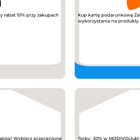
y rabat 10% przy zakupach
Kup kartę podarunkową Za
wykorzystania na produkty z
abatów! Wybierz przecenione
Torby -30% w MODIVOclub! K