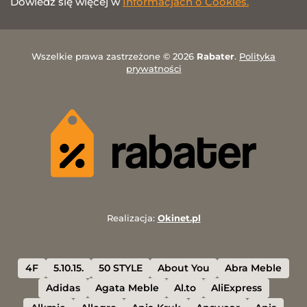
Dowiedz się więcej w
Informacjach o Cookies.
Wszelkie prawa zastrzeżone © 2026
Rabater
.
Polityka
prywatności
Realizacja:
Okinet.pl
4F
5.10.15.
50 STYLE
About You
Abra Meble
Adidas
Agata Meble
Al.to
AliExpress