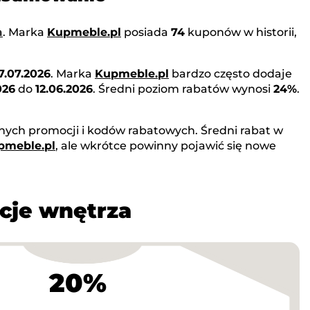
a
. Marka
Kupmeble.pl
posiada
74
kuponów w historii,
7.07.2026
. Marka
Kupmeble.pl
bardzo często dodaje
026
do
12.06.2026
. Średni poziom rabatów wynosi
24%
.
nych promocji i kodów rabatowych. Średni rabat w
pmeble.pl
, ale wkrótce powinny pojawić się nowe
cje wnętrza
20%