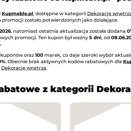
i
Kupmeble.pl
, dostępne w kategorii
Dekoracje wnętrz
4
promocji zostało potwierdzonych jako działające.
.2026
, natomiast ostatnia aktualizacja została dodana
0
nowych promocji. Ten kupon był ważny
5 dni
, od
08.06.2
%
.
kuponów oraz
100
marek, co daje szeroki wybór aktual
0%
. Obecnie brak aktywnych kodów rabatowych dla
Ku
i
Dekoracje wnętrza
.
rabatowe z kategorii Dekora