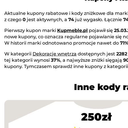
Aktualne kupony rabatowe i kody zniżkowe dla mark
z czego
0
jest aktywnych, a
74
już wygasło. Łącznie
7
Pierwszy kupon marki
Kupmeble.pl
pojawił się
25.03
nowe kupony, co oznacza regularne pojawianie się 
W historii marki odnotowano promocje nawet do
71
W kategorii
Dekoracje wnętrza
dostępnych jest
2282
tej kategorii wynosi
37%
, a najwyższe zniżki sięgają
9
kupony. Tymczasem sprawdź inne kupony z kategori
Inne kody 
250zł