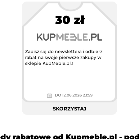
30 zł
Zapisz się do newslettera i odbierz
rabat na swoje pierwsze zakupy w
sklepie KupMeble.pl.!
DO 12.06.2026 23:59
SKORZYSTAJ
ody rabatowe od Kupmeble.pl - p