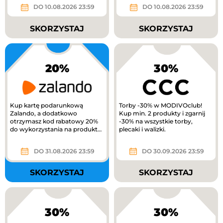
gold
extra 10%...
DO 10.08.2026 23:59
DO 10.08.2026 23:59
SKORZYSTAJ
SKORZYSTAJ
20%
30%
Kup kartę podarunkową
Torby -30% w MODIVOclub!
Zalando, a dodatkowo
Kup min. 2 produkty i zgarnij
otrzymasz kod rabatowy 20%
-30% na wszystkie torby,
do wykorzystania na produkty
plecaki i walizki.
z kategorii Kids na Zalando.
DO 31.08.2026 23:59
DO 30.09.2026 23:59
SKORZYSTAJ
SKORZYSTAJ
30%
30%