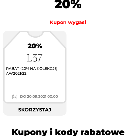
20%
Kupon wygasł
20%
Największa akcja
rabatowa w Polsce
RABAT -20% NA KOLEKCJĘ
AW2021/22
DO 20.09.2021 00:00
SKORZYSTAJ
Kupony i kody rabatowe