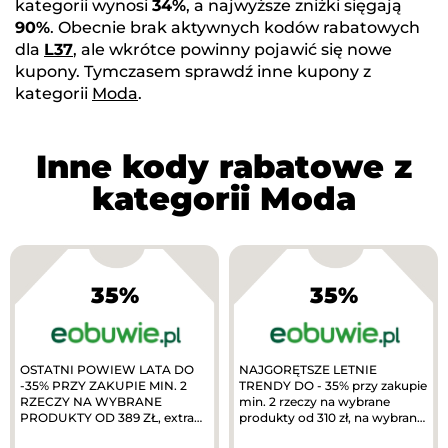
kategorii wynosi
34%
, a najwyższe zniżki sięgają
90%
. Obecnie brak aktywnych kodów rabatowych
dla
L37
, ale wkrótce powinny pojawić się nowe
kupony. Tymczasem sprawdź inne kupony z
kategorii
Moda
.
Inne kody rabatowe z
kategorii Moda
35%
35%
OSTATNI POWIEW LATA DO
NAJGORĘTSZE LETNIE
-35% PRZY ZAKUPIE MIN. 2
TRENDY DO - 35% przy zakupie
RZECZY NA WYBRANE
min. 2 rzeczy na wybrane
PRODUKTY OD 389 ZŁ, extra
produkty od 310 zł, na wybrane
10% zwrotu w MODIVOclub
produkty. TYLKO W APLIKACJI