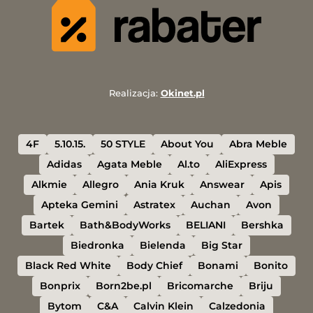
Realizacja:
Okinet.pl
4F
5.10.15.
50 STYLE
About You
Abra Meble
Adidas
Agata Meble
Al.to
AliExpress
Alkmie
Allegro
Ania Kruk
Answear
Apis
Apteka Gemini
Astratex
Auchan
Avon
Bartek
Bath&BodyWorks
BELIANI
Bershka
Biedronka
Bielenda
Big Star
Black Red White
Body Chief
Bonami
Bonito
Bonprix
Born2be.pl
Bricomarche
Briju
Bytom
C&A
Calvin Klein
Calzedonia