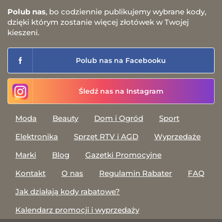
Polub nas
, bo codziennie publikujemy wybrane kody,
dzięki którym zostanie więcej złotówek w Twojej
kieszeni.
Polub nas na Facebooku
Śledź nas na Instagram
Moda
Beauty
Dom i Ogród
Sport
Elektronika
Sprzęt RTV i AGD
Wyprzedaże
Marki
Blog
Gazetki Promocyjne
Kontakt
O nas
Regulamin Rabater
FAQ
Jak działają kody rabatowe?
Kalendarz promocji i wyprzedaży