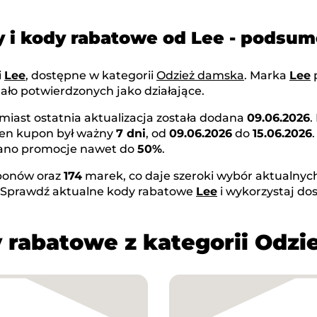
 i kody rabatowe od Lee - podsu
i
Lee
, dostępne w kategorii
Odzież damska
. Marka
Lee
ało potwierdzonych jako działające.
omiast ostatnia aktualizacja została dodana
09.06.2026
.
Ten kupon był ważny
7 dni
, od
09.06.2026
do
15.06.2026
owano promocje nawet do
50%
.
onów oraz
174
marek, co daje szeroki wybór aktualnych
. Sprawdź aktualne kody rabatowe
Lee
i wykorzystaj do
 rabatowe z kategorii Odz