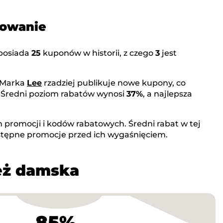
mowanie
posiada
25
kuponów w historii, z czego
3
jest
 Marka
Lee
rzadziej publikuje nowe kupony, co
. Średni poziom rabatów wynosi
37%
, a najlepsza
 promocji i kodów rabatowych. Średni rabat w tej
stępne promocje przed ich wygaśnięciem.
ież damska
85%