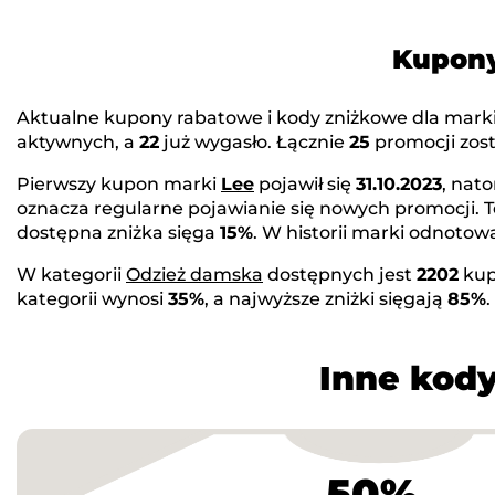
Kupony
Aktualne kupony rabatowe i kody zniżkowe dla mark
aktywnych, a
22
już wygasło. Łącznie
25
promocji zost
Pierwszy kupon marki
Lee
pojawił się
31.10.2023
, nat
oznacza regularne pojawianie się nowych promocji. 
dostępna zniżka sięga
15%
. W historii marki odnot
W kategorii
Odzież damska
dostępnych jest
2202
kup
kategorii wynosi
35%
, a najwyższe zniżki sięgają
85%
Inne kody
50%