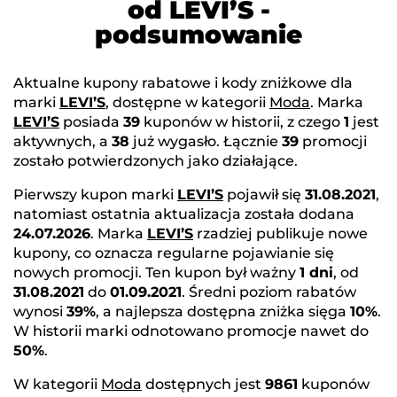
od LEVI’S -
podsumowanie
Aktualne kupony rabatowe i kody zniżkowe dla
marki
LEVI’S
, dostępne w kategorii
Moda
. Marka
LEVI’S
posiada
39
kuponów w historii, z czego
1
jest
aktywnych, a
38
już wygasło. Łącznie
39
promocji
zostało potwierdzonych jako działające.
Pierwszy kupon marki
LEVI’S
pojawił się
31.08.2021
,
natomiast ostatnia aktualizacja została dodana
24.07.2026
. Marka
LEVI’S
rzadziej publikuje nowe
kupony, co oznacza regularne pojawianie się
nowych promocji. Ten kupon był ważny
1 dni
, od
31.08.2021
do
01.09.2021
. Średni poziom rabatów
wynosi
39%
, a najlepsza dostępna zniżka sięga
10%
.
W historii marki odnotowano promocje nawet do
50%
.
W kategorii
Moda
dostępnych jest
9861
kuponów