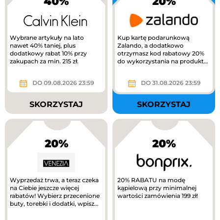
40%
20%
Wybrane artykuły na lato
Kup kartę podarunkową
nawet 40% taniej, plus
Zalando, a dodatkowo
dodatkowy rabat 10% przy
otrzymasz kod rabatowy 20%
zakupach za min. 215 zł.
do wykorzystania na produkty
z kategorii Kids na Zalando.
DO 09.08.2026 23:59
DO 31.08.2026 23:59
SKORZYSTAJ
SKORZYSTAJ
20%
20%
Wyprzedaż trwa, a teraz czeka
20% RABATU na modę
na Ciebie jeszcze więcej
kąpielową przy minimalnej
rabatów! Wybierz przecenione
wartości zamówienia 199 zł!
buty, torebki i dodatki, wpisz
kod RABAT20 i odbierz...