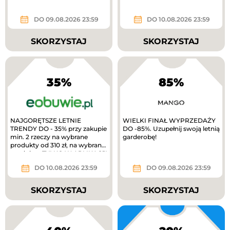
10% zwrotu w MODIVOclub
gold
DO 09.08.2026 23:59
DO 10.08.2026 23:59
SKORZYSTAJ
SKORZYSTAJ
35%
85%
NAJGORĘTSZE LETNIE
WIELKI FINAŁ WYPRZEDAŻY
TRENDY DO - 35% przy zakupie
DO -85%. Uzupełnij swoją letnią
min. 2 rzeczy na wybrane
garderobę!
produkty od 310 zł, na wybrane
produkty. TYLKO W APLIKACJI
extra 10%...
DO 10.08.2026 23:59
DO 09.08.2026 23:59
SKORZYSTAJ
SKORZYSTAJ