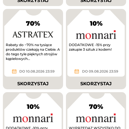
SKORZYSTAJ
SKORZYSTAJ
70%
10%
Rabaty do −70% na tysiące
DODATKOWE -15% przy
produktów czekają na Ciebie. A
zakupie 3 sztuk z kodem!
do tego tyle pięknych strojów
kąpielowych…
DO 10.08.2026 23:59
DO 09.08.2026 23:59
SKORZYSTAJ
SKORZYSTAJ
10%
70%
DODATKOWE -10% przy
WYPRZEDAZ WSZYSTKO DO