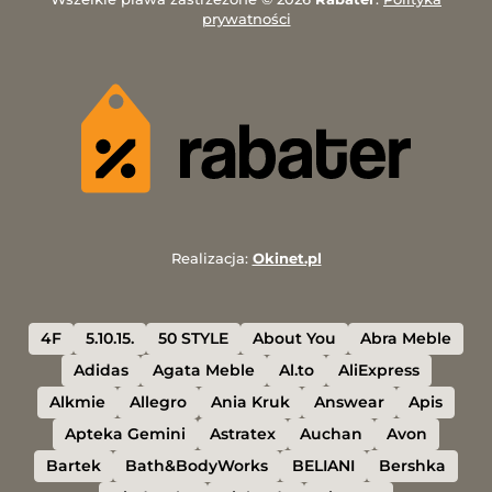
prywatności
Realizacja:
Okinet.pl
4F
5.10.15.
50 STYLE
About You
Abra Meble
Adidas
Agata Meble
Al.to
AliExpress
Alkmie
Allegro
Ania Kruk
Answear
Apis
Apteka Gemini
Astratex
Auchan
Avon
Bartek
Bath&BodyWorks
BELIANI
Bershka