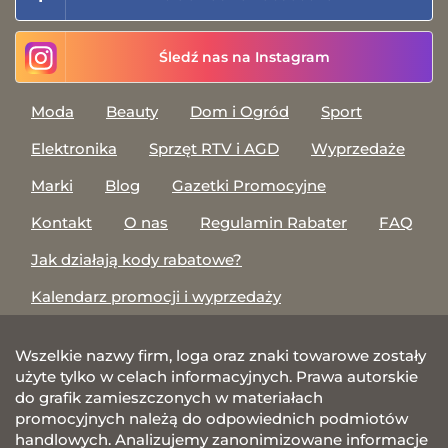
Śledź nas na Instagram
Moda
Beauty
Dom i Ogród
Sport
Elektronika
Sprzęt RTV i AGD
Wyprzedaże
Marki
Blog
Gazetki Promocyjne
Kontakt
O nas
Regulamin Rabater
FAQ
Jak działają kody rabatowe?
Kalendarz promocji i wyprzedaży
Wszelkie nazwy firm, loga oraz znaki towarowe zostały
użyte tylko w celach informacyjnych. Prawa autorskie
do grafik zamieszczonych w materiałach
promocyjnych należą do odpowiednich podmiotów
handlowych. Analizujemy zanonimizowane informacje