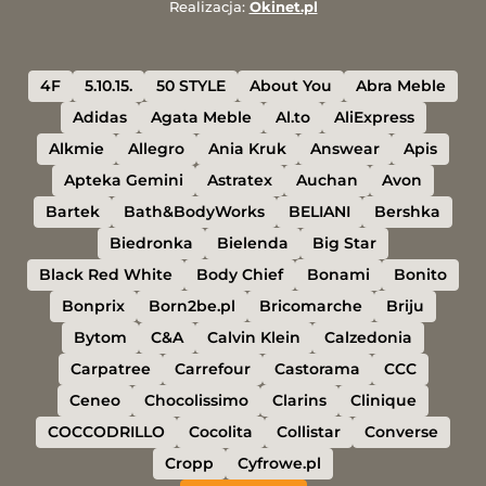
Realizacja:
Okinet.pl
4F
5.10.15.
50 STYLE
About You
Abra Meble
Adidas
Agata Meble
Al.to
AliExpress
Alkmie
Allegro
Ania Kruk
Answear
Apis
Apteka Gemini
Astratex
Auchan
Avon
Bartek
Bath&BodyWorks
BELIANI
Bershka
Biedronka
Bielenda
Big Star
Black Red White
Body Chief
Bonami
Bonito
Bonprix
Born2be.pl
Bricomarche
Briju
Bytom
C&A
Calvin Klein
Calzedonia
Carpatree
Carrefour
Castorama
CCC
Ceneo
Chocolissimo
Clarins
Clinique
COCCODRILLO
Cocolita
Collistar
Converse
Cropp
Cyfrowe.pl