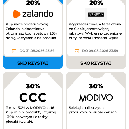
20%
20%
Kup kartę podarunkową
Wyprzedaż trwa, a teraz czeka
Zalando, a dodatkowo
na Ciebie jeszcze więcej
otrzymasz kod rabatowy 20%
rabatów! Wybierz przecenione
do wykorzystania na produkty
buty, torebki i dodatki, wpisz
z kategorii Kids na Zalando.
kod RABAT20 i odbierz...
DO 31.08.2026 23:59
DO 09.08.2026 23:59
SKORZYSTAJ
SKORZYSTAJ
30%
30%
Torby -30% w MODIVOclub!
Selekcja najlepszych
Kup min. 2 produkty i zgarnij
produktów w super cenach!
-30% na wszystkie torby,
plecaki i walizki.