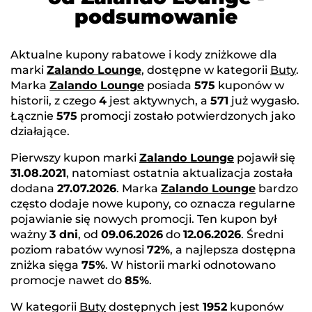
podsumowanie
Aktualne kupony rabatowe i kody zniżkowe dla
marki
Zalando Lounge
, dostępne w kategorii
Buty
.
Marka
Zalando Lounge
posiada
575
kuponów w
historii, z czego
4
jest aktywnych, a
571
już wygasło.
Łącznie
575
promocji zostało potwierdzonych jako
działające.
Pierwszy kupon marki
Zalando Lounge
pojawił się
31.08.2021
, natomiast ostatnia aktualizacja została
dodana
27.07.2026
. Marka
Zalando Lounge
bardzo
często dodaje nowe kupony, co oznacza regularne
pojawianie się nowych promocji. Ten kupon był
ważny
3 dni
, od
09.06.2026
do
12.06.2026
. Średni
poziom rabatów wynosi
72%
, a najlepsza dostępna
zniżka sięga
75%
. W historii marki odnotowano
promocje nawet do
85%
.
W kategorii
Buty
dostępnych jest
1952
kuponów