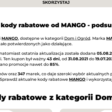
SKORZYSTAJ
i kody rabatowe od MANGO - pods
i
MANGO
, dostępne w kategorii
Dom i Ogród
. Marka
M
ało potwierdzonych jako działające.
 natomiast ostatnia aktualizacja została dodana
05.08.
i. Ten kupon był ważny
43 dni
, od
31.08.2021
do
19.07.20
owano promocje nawet do
85%
.
ów oraz
347
marek, co daje szeroki wybór aktualnych p
 Sprawdź aktualne kody rabatowe
MANGO
i wykorzysta
y rabatowe z kategorii Do