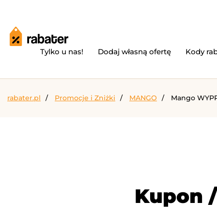
Tylko u nas!
Dodaj własną ofertę
Kody ra
rabater.pl
Promocje i Zniżki
MANGO
Mango WYPR
Kupon 