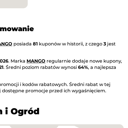
umowanie
ANGO
posiada
81
kuponów w historii, z czego
3
jest
2026
. Marka
MANGO
regularnie dodaje nowe kupony,
21
. Średni poziom rabatów wynosi
64%
, a najlepsza
romocji i kodów rabatowych. Średni rabat w tej
j dostępne promocje przed ich wygaśnięciem.
m i Ogród