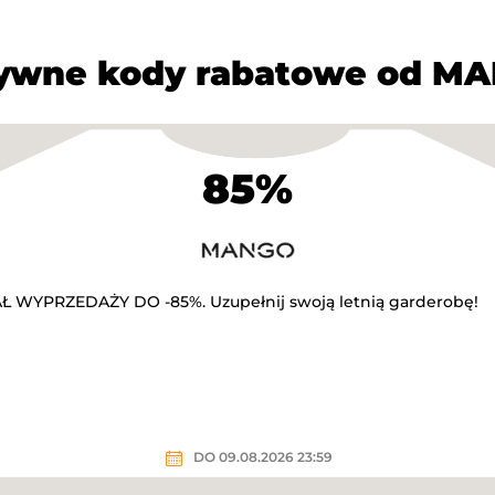
ywne kody rabatowe od M
85%
Ł WYPRZEDAŻY DO -85%. Uzupełnij swoją letnią garderobę!
DO 09.08.2026 23:59