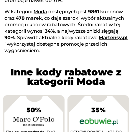
promocje nawet do
71%
.
W kategorii
Moda
dostępnych jest
9861
kuponów
oraz
478
marek, co daje szeroki wybór aktualnych
promocji i kodów rabatowych. Średni rabat w tej
kategorii wynosi
34%
, a najwyższe zniżki sięgają
90%
. Sprawdź aktualne kody rabatowe
Martensy.pl
i wykorzystaj dostępne promocje przed ich
wygaśnięciem.
Inne kody rabatowe z
kategorii Moda
50%
35%
Finalna wyprzedaż do -50%!
OSTATNI POWIEW LATA DO