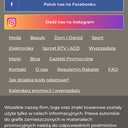
Polub nas na Facebooku
Śledź nas na Instagram
Moda
Beauty
Dom i Ogród
Sport
Elektronika
Sprzęt RTV i AGD
Wyprzedaże
Marki
Blog
Gazetki Promocyjne
Kontakt
O nas
Regulamin Rabater
FAQ
Jak działają kody rabatowe?
Kalendarz promocji i wyprzedaży
Wszelkie nazwy firm, loga oraz znaki towarowe zostały
użyte tylko w celach informacyjnych. Prawa autorskie
do grafik zamieszczonych w materiałach
promocyjnych należą do odpowiednich podmiotów