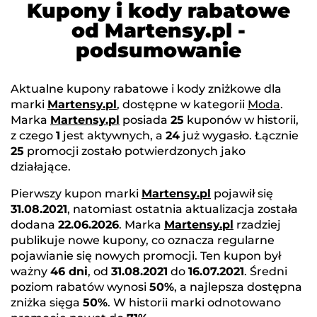
Kupony i kody rabatowe
od Martensy.pl -
podsumowanie
Aktualne kupony rabatowe i kody zniżkowe dla
marki
Martensy.pl
, dostępne w kategorii
Moda
.
Marka
Martensy.pl
posiada
25
kuponów w historii,
z czego
1
jest aktywnych, a
24
już wygasło. Łącznie
25
promocji zostało potwierdzonych jako
działające.
Pierwszy kupon marki
Martensy.pl
pojawił się
31.08.2021
, natomiast ostatnia aktualizacja została
dodana
22.06.2026
. Marka
Martensy.pl
rzadziej
publikuje nowe kupony, co oznacza regularne
pojawianie się nowych promocji. Ten kupon był
ważny
46 dni
, od
31.08.2021
do
16.07.2021
. Średni
poziom rabatów wynosi
50%
, a najlepsza dostępna
zniżka sięga
50%
. W historii marki odnotowano