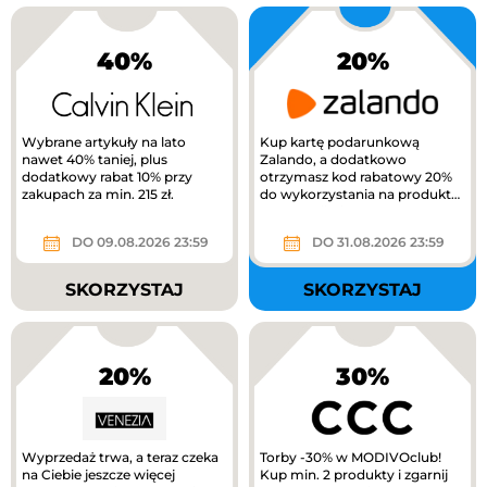
40%
20%
Wybrane artykuły na lato
Kup kartę podarunkową
nawet 40% taniej, plus
Zalando, a dodatkowo
dodatkowy rabat 10% przy
otrzymasz kod rabatowy 20%
zakupach za min. 215 zł.
do wykorzystania na produkty
z kategorii Kids na Zalando.
DO 09.08.2026 23:59
DO 31.08.2026 23:59
SKORZYSTAJ
SKORZYSTAJ
20%
30%
Wyprzedaż trwa, a teraz czeka
Torby -30% w MODIVOclub!
na Ciebie jeszcze więcej
Kup min. 2 produkty i zgarnij