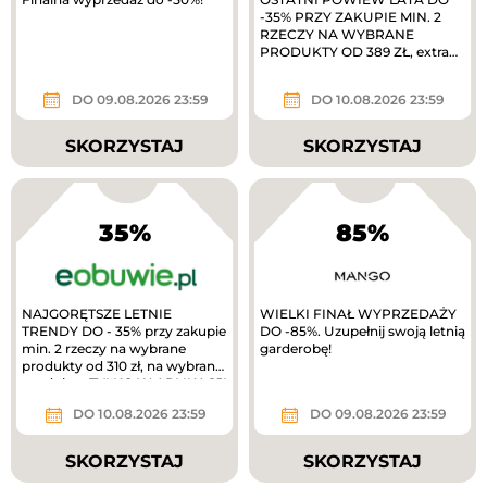
-35% PRZY ZAKUPIE MIN. 2
RZECZY NA WYBRANE
PRODUKTY OD 389 ZŁ, extra
10% zwrotu w MODIVOclub
gold
DO 09.08.2026 23:59
DO 10.08.2026 23:59
SKORZYSTAJ
SKORZYSTAJ
35%
85%
NAJGORĘTSZE LETNIE
WIELKI FINAŁ WYPRZEDAŻY
TRENDY DO - 35% przy zakupie
DO -85%. Uzupełnij swoją letnią
min. 2 rzeczy na wybrane
garderobę!
produkty od 310 zł, na wybrane
produkty. TYLKO W APLIKACJI
extra 10%...
DO 10.08.2026 23:59
DO 09.08.2026 23:59
SKORZYSTAJ
SKORZYSTAJ