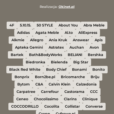
Realizacja:
Okinet.pl
4F
5.10.15.
50 STYLE
About You
Abra Meble
Adidas
Agata Meble
Al.to
AliExpress
Alkmie
Allegro
Ania Kruk
Answear
Apis
Apteka Gemini
Astratex
Auchan
Avon
Bartek
Bath&BodyWorks
BELIANI
Bershka
Biedronka
Bielenda
Big Star
Black Red White
Body Chief
Bonami
Bonito
Bonprix
Born2be.pl
Bricomarche
Briju
Bytom
C&A
Calvin Klein
Calzedonia
Carpatree
Carrefour
Castorama
CCC
Ceneo
Chocolissimo
Clarins
Clinique
COCCODRILLO
Cocolita
Collistar
Converse
Cropp
Cyfrowe.pl