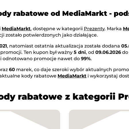
ody rabatowe od MediaMarkt - p
i
MediaMarkt
, dostępne w kategorii
Prezenty
. Marka
Me
i zostało potwierdzonych jako działające.
021
, natomiast ostatnia aktualizacja została dodana
05.
 promocji. Ten kupon był ważny
5 dni
, od
09.06.2026
d
rki odnotowano promocje nawet do
99%
.
oraz
60
marek, co daje szeroki wybór aktualnych promocj
 aktualne kody rabatowe
MediaMarkt
i wykorzystaj dos
ody rabatowe z kategorii P