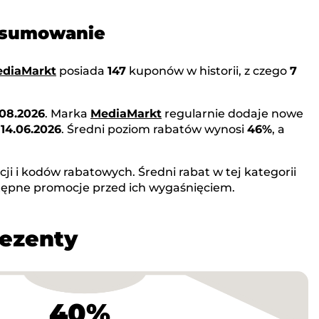
odsumowanie
diaMarkt
posiada
147
kuponów w historii, z czego
7
08.2026
. Marka
MediaMarkt
regularnie dodaje nowe
o
14.06.2026
. Średni poziom rabatów wynosi
46%
, a
i i kodów rabatowych. Średni rabat w tej kategorii
tępne promocje przed ich wygaśnięciem.
rezenty
40%