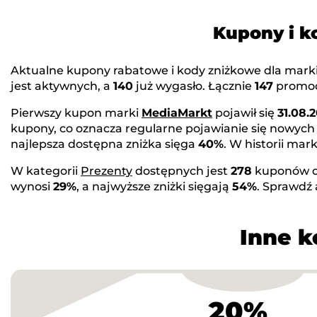
Kupony i k
Aktualne kupony rabatowe i kody zniżkowe dla mark
jest aktywnych, a
140
już wygasło. Łącznie
147
promocj
Pierwszy kupon marki
MediaMarkt
pojawił się
31.08.2
kupony, co oznacza regularne pojawianie się nowych
najlepsza dostępna zniżka sięga
40%
. W historii ma
W kategorii
Prezenty
dostępnych jest
278
kuponów 
wynosi
29%
, a najwyższe zniżki sięgają
54%
. Sprawdź
Inne k
20%