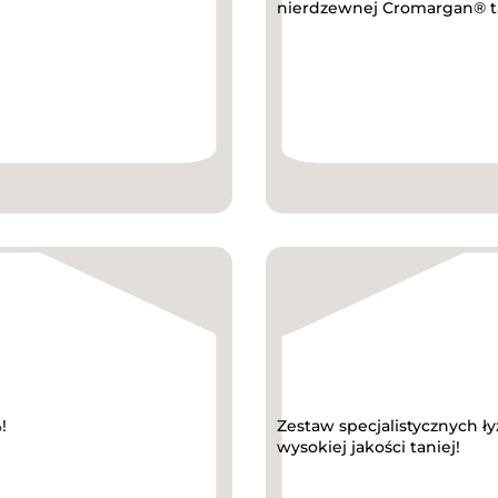
nierdzewnej Cromargan® ta
!
Zestaw specjalistycznych ł
wysokiej jakości taniej!