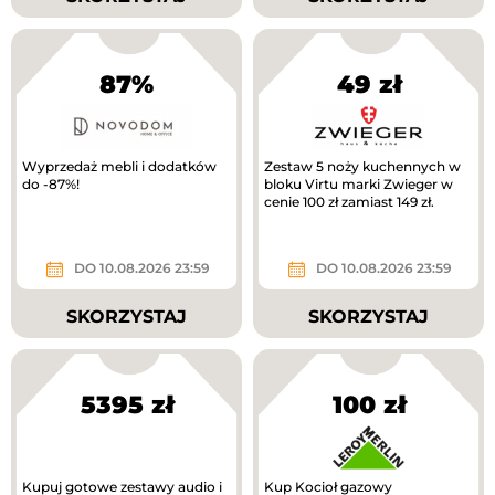
87%
49 zł
Wyprzedaż mebli i dodatków
Zestaw 5 noży kuchennych w
do -87%!
bloku Virtu marki Zwieger w
cenie 100 zł zamiast 149 zł.
DO 10.08.2026 23:59
DO 10.08.2026 23:59
SKORZYSTAJ
SKORZYSTAJ
5395 zł
100 zł
Kupuj gotowe zestawy audio i
Kup Kocioł gazowy