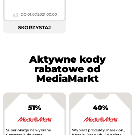
DO 01.07.2021 00:00
SKORZYSTAJ
Aktywne kody
rabatowe od
MediaMarkt
51%
40%
Super okazje na wybrane
Wybierz produkty marek ok.,
urządzenia do domu,
Koenic, Peaq lub ISY objęte