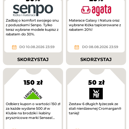
Zadbaj o komfort swojego snu
Materace Galaxy i Natura oraz
z poduszkami Senpo. Tylko
wybrane łóżka tapicerowane z
teraz wybrane modele kupisz z
rabatem 20%!
rabatem do 30%.
DO 10.08.2026 23:59
DO 08.08.2026 23:59
SKORZYSTAJ
SKORZYSTAJ
150 zł
50 zł
Odbierz kupon o wartości 150 zł
Zestaw 6 długich łyżeczek ze
za każde wydane 500 zł w
stali nierdzewnej Cromargan®
Klubie na brodziki i kabiny
taniej!
prysznicowe marki Sensea!
Zwrot na kupon.