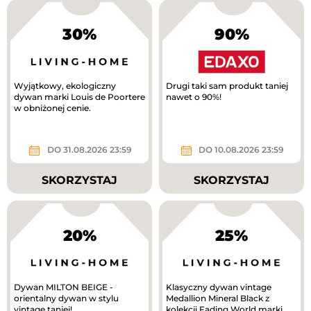
30%
90%
Wyjątkowy, ekologiczny
Drugi taki sam produkt taniej
dywan marki Louis de Poortere
nawet o 90%!
w obniżonej cenie.
DO 31.08.2026 23:59
DO 10.08.2026 23:59
SKORZYSTAJ
SKORZYSTAJ
20%
25%
Dywan MILTON BEIGE -
Klasyczny dywan vintage
orientalny dywan w stylu
Medallion Mineral Black z
vintage taniej!
kolekcji Fading World marki