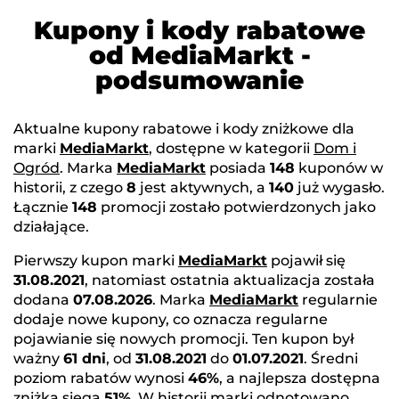
Kupony i kody rabatowe
od MediaMarkt -
podsumowanie
Aktualne kupony rabatowe i kody zniżkowe dla
marki
MediaMarkt
, dostępne w kategorii
Dom i
Ogród
. Marka
MediaMarkt
posiada
148
kuponów w
historii, z czego
8
jest aktywnych, a
140
już wygasło.
Łącznie
148
promocji zostało potwierdzonych jako
działające.
Pierwszy kupon marki
MediaMarkt
pojawił się
31.08.2021
, natomiast ostatnia aktualizacja została
dodana
07.08.2026
. Marka
MediaMarkt
regularnie
dodaje nowe kupony, co oznacza regularne
pojawianie się nowych promocji. Ten kupon był
ważny
61 dni
, od
31.08.2021
do
01.07.2021
. Średni
poziom rabatów wynosi
46%
, a najlepsza dostępna
zniżka sięga
51%
. W historii marki odnotowano