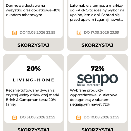
Darmowa dostawa na
Lato nabiera tempa, a markizy
wszystko oraz dodatkowe -10%
od FAKRO to idealny wybór na
z kodem rabatowym!
upalne, letnie dni. Schroń się
przed upałem i zgarnij nawet
1200 zł!
DO 10.08.2026 23:59
DO 17.09.2026 23:59
SKORZYSTAJ
SKORZYSTAJ
20%
72%
Ręcznie tuftowany dywan z
Wybrane produkty
czystej wełny dziewiczej marki
wyprzedażowe i outletowe
Brink & Campman teraz 20%
dostępne są z rabatem
taniej.
sięgającym nawet 72%.
DO 31.08.2026 23:59
DO 10.08.2026 23:59
SKORZYSTAJ
SKORZYSTAJ