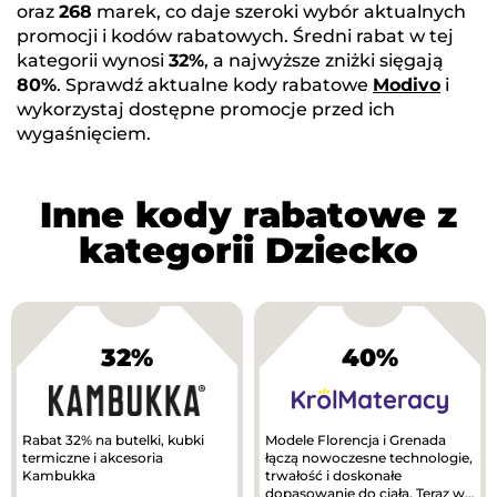
oraz
268
marek, co daje szeroki wybór aktualnych
promocji i kodów rabatowych. Średni rabat w tej
kategorii wynosi
32%
, a najwyższe zniżki sięgają
80%
. Sprawdź aktualne kody rabatowe
Modivo
i
wykorzystaj dostępne promocje przed ich
wygaśnięciem.
Inne kody rabatowe z
kategorii Dziecko
32%
40%
Rabat 32% na butelki, kubki
Modele Florencja i Grenada
termiczne i akcesoria
łączą nowoczesne technologie,
Kambukka
trwałość i doskonałe
dopasowanie do ciała. Teraz w