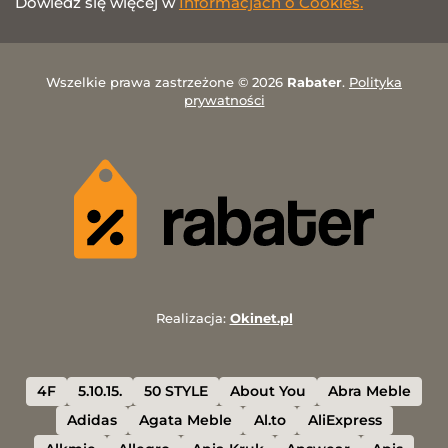
Dowiedz się więcej w
Informacjach o Cookies.
Wszelkie prawa zastrzeżone © 2026
Rabater
.
Polityka
prywatności
Realizacja:
Okinet.pl
4F
5.10.15.
50 STYLE
About You
Abra Meble
Adidas
Agata Meble
Al.to
AliExpress