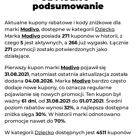
podsumowanie
Aktualne kupony rabatowe i kody zniżkowe dla
marki
Modivo
, dostępne w kategorii
Dziecko
.
Marka
Modivo
posiada
271
kuponów w historii, z
czego
5
jest aktywnych, a
266
już wygasło. Łącznie
271
promocji zostało potwierdzonych jako
działające.
Pierwszy kupon marki
Modivo
pojawił się
31.08.2021
, natomiast ostatnia aktualizacja została
dodana
04.08.2026
. Marka
Modivo
bardzo często
dodaje nowe kupony, co oznacza regularne
pojawianie się nowych promocji. Ten kupon był
ważny
61 dni
, od
31.08.2021
do
01.07.2021
. Średni
poziom rabatów wynosi
32%
, a najlepsza dostępna
zniżka sięga
30%
. W historii marki odnotowano
promocje nawet do
70%
.
W kategorii
Dziecko
dostępnych jest
4511
kuponów