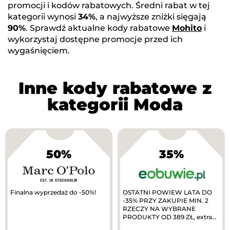
promocji i kodów rabatowych. Średni rabat w tej
kategorii wynosi
34%
, a najwyższe zniżki sięgają
90%
. Sprawdź aktualne kody rabatowe
Mohito
i
wykorzystaj dostępne promocje przed ich
wygaśnięciem.
Inne kody rabatowe z
kategorii Moda
50%
35%
Finalna wyprzedaż do -50%!
OSTATNI POWIEW LATA DO
-35% PRZY ZAKUPIE MIN. 2
RZECZY NA WYBRANE
PRODUKTY OD 389 ZŁ, extra
10% zwrotu w MODIVOclub