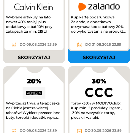
Wybrane artykuły na lato
Kup kartę podarunkową
nawet 40% taniej, plus
Zalando, a dodatkowo
dodatkowy rabat 10% przy
otrzymasz kod rabatowy 20%
zakupach za min. 215 zł.
do wykorzystania na produkty
z kategorii Kids na Zalando.
DO 09.08.2026 23:59
DO 31.08.2026 23:59
SKORZYSTAJ
SKORZYSTAJ
20%
30%
Wyprzedaż trwa, a teraz czeka
Torby -30% w MODIVOclub!
na Ciebie jeszcze więcej
Kup min. 2 produkty i zgarnij
rabatów! Wybierz przecenione
-30% na wszystkie torby,
buty, torebki i dodatki, wpisz
plecaki i walizki.
kod RABAT20 i odbierz...
DO 09.08.2026 23:59
DO 30.09.2026 23:59