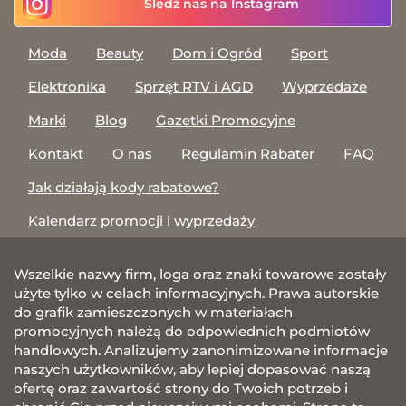
Śledź nas na Instagram
Moda
Beauty
Dom i Ogród
Sport
Elektronika
Sprzęt RTV i AGD
Wyprzedaże
Marki
Blog
Gazetki Promocyjne
Kontakt
O nas
Regulamin Rabater
FAQ
Jak działają kody rabatowe?
Kalendarz promocji i wyprzedaży
Wszelkie nazwy firm, loga oraz znaki towarowe zostały
użyte tylko w celach informacyjnych. Prawa autorskie
do grafik zamieszczonych w materiałach
promocyjnych należą do odpowiednich podmiotów
handlowych. Analizujemy zanonimizowane informacje
naszych użytkowników, aby lepiej dopasować naszą
ofertę oraz zawartość strony do Twoich potrzeb i