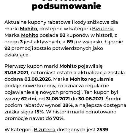
podsumowanie
Aktualne kupony rabatowe i kody zniżkowe dla
marki
Mohito
, dostępne w kategorii
Biżuteria
.
Marka
Mohito
posiada
92
kuponów w historii, z
czego
3
jest aktywnych, a
89
już wygasło. Łącznie
92
promocji zostało potwierdzonych jako
działające.
Pierwszy kupon marki
Mohito
pojawił się
31.08.2021
, natomiast ostatnia aktualizacja została
dodana
03.08.2026
. Marka
Mohito
regularnie
dodaje nowe kupony, co oznacza regularne
pojawianie się nowych promocji. Ten kupon był
ważny
62 dni
, od
31.08.2021
do
30.06.2021
. Średni
poziom rabatów wynosi
28%
, a najlepsza dostępna
zniżka sięga
15%
. W historii marki odnotowano
promocje nawet do
70%
.
W kategorii
Biżuteria
dostępnych jest
2539