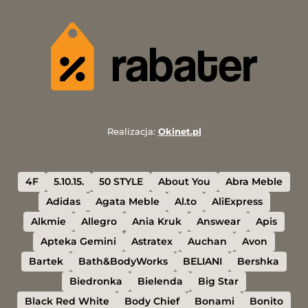
Realizacja:
Okinet.pl
4F
5.10.15.
50 STYLE
About You
Abra Meble
Adidas
Agata Meble
Al.to
AliExpress
Alkmie
Allegro
Ania Kruk
Answear
Apis
Apteka Gemini
Astratex
Auchan
Avon
Bartek
Bath&BodyWorks
BELIANI
Bershka
Biedronka
Bielenda
Big Star
Black Red White
Body Chief
Bonami
Bonito