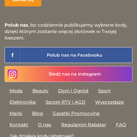
Polub nas
, bo codziennie publikujemy wybrane kody,
dzięki którym zostanie więcej złotówek w Twojej
kieszeni.
Polub nas na Facebooku
Śledź nas na Instagram
Moda
Beauty
Dom i Ogród
Sport
Elektronika
Sprzęt RTV i AGD
Wyprzedaże
Marki
Blog
Gazetki Promocyjne
Kontakt
O nas
Regulamin Rabater
FAQ
Jak działają kody rabatowe?