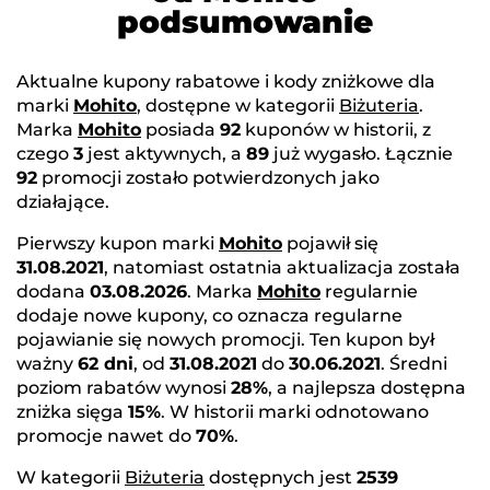
podsumowanie
Aktualne kupony rabatowe i kody zniżkowe dla
marki
Mohito
, dostępne w kategorii
Biżuteria
.
Marka
Mohito
posiada
92
kuponów w historii, z
czego
3
jest aktywnych, a
89
już wygasło. Łącznie
92
promocji zostało potwierdzonych jako
działające.
Pierwszy kupon marki
Mohito
pojawił się
31.08.2021
, natomiast ostatnia aktualizacja została
dodana
03.08.2026
. Marka
Mohito
regularnie
dodaje nowe kupony, co oznacza regularne
pojawianie się nowych promocji. Ten kupon był
ważny
62 dni
, od
31.08.2021
do
30.06.2021
. Średni
poziom rabatów wynosi
28%
, a najlepsza dostępna
zniżka sięga
15%
. W historii marki odnotowano
promocje nawet do
70%
.
W kategorii
Biżuteria
dostępnych jest
2539