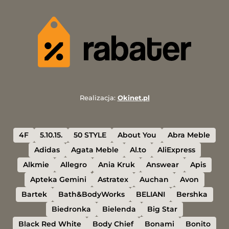
Realizacja:
Okinet.pl
4F
5.10.15.
50 STYLE
About You
Abra Meble
Adidas
Agata Meble
Al.to
AliExpress
Alkmie
Allegro
Ania Kruk
Answear
Apis
Apteka Gemini
Astratex
Auchan
Avon
Bartek
Bath&BodyWorks
BELIANI
Bershka
Biedronka
Bielenda
Big Star
Black Red White
Body Chief
Bonami
Bonito