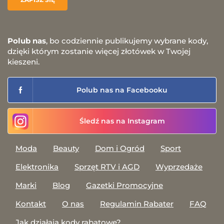
Polub nas
, bo codziennie publikujemy wybrane kody,
dzięki którym zostanie więcej złotówek w Twojej
kieszeni.
Polub nas na Facebooku
Śledź nas na Instagram
Moda
Beauty
Dom i Ogród
Sport
Elektronika
Sprzęt RTV i AGD
Wyprzedaże
Marki
Blog
Gazetki Promocyjne
Kontakt
O nas
Regulamin Rabater
FAQ
Jak działają kody rabatowe?