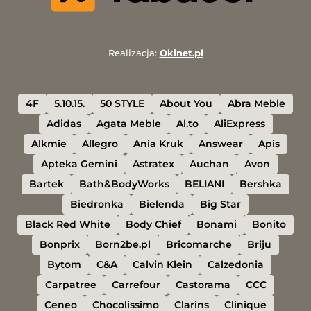
Realizacja:
Okinet.pl
4F
5.10.15.
50 STYLE
About You
Abra Meble
Adidas
Agata Meble
Al.to
AliExpress
Alkmie
Allegro
Ania Kruk
Answear
Apis
Apteka Gemini
Astratex
Auchan
Avon
Bartek
Bath&BodyWorks
BELIANI
Bershka
Biedronka
Bielenda
Big Star
Black Red White
Body Chief
Bonami
Bonito
Bonprix
Born2be.pl
Bricomarche
Briju
Bytom
C&A
Calvin Klein
Calzedonia
Carpatree
Carrefour
Castorama
CCC
Ceneo
Chocolissimo
Clarins
Clinique