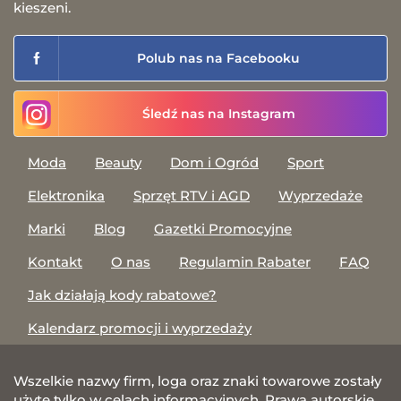
kieszeni.
Polub nas na Facebooku
Śledź nas na Instagram
Moda
Beauty
Dom i Ogród
Sport
Elektronika
Sprzęt RTV i AGD
Wyprzedaże
Marki
Blog
Gazetki Promocyjne
Kontakt
O nas
Regulamin Rabater
FAQ
Jak działają kody rabatowe?
Kalendarz promocji i wyprzedaży
Wszelkie nazwy firm, loga oraz znaki towarowe zostały
użyte tylko w celach informacyjnych. Prawa autorskie