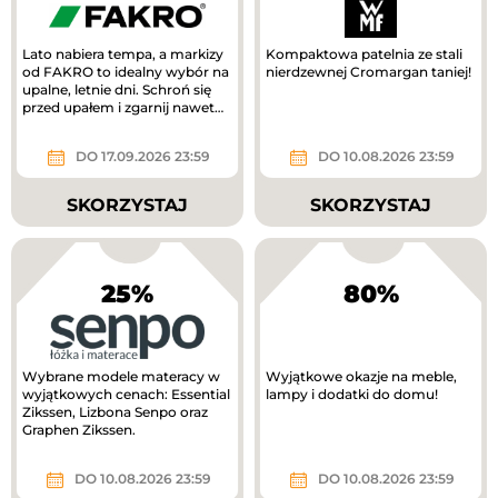
Lato nabiera tempa, a markizy
Kompaktowa patelnia ze stali
od FAKRO to idealny wybór na
nierdzewnej Cromargan taniej!
upalne, letnie dni. Schroń się
przed upałem i zgarnij nawet
1200 zł!
DO 17.09.2026 23:59
DO 10.08.2026 23:59
SKORZYSTAJ
SKORZYSTAJ
25%
80%
Wybrane modele materacy w
Wyjątkowe okazje na meble,
wyjątkowych cenach: Essential
lampy i dodatki do domu!
Zikssen, Lizbona Senpo oraz
Graphen Zikssen.
DO 10.08.2026 23:59
DO 10.08.2026 23:59