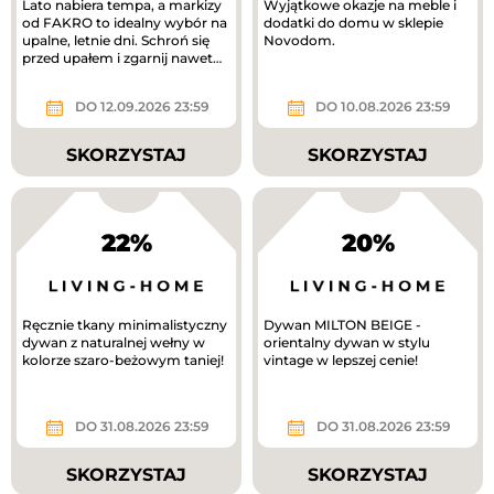
Lato nabiera tempa, a markizy
Wyjątkowe okazje na meble i
od FAKRO to idealny wybór na
dodatki do domu w sklepie
upalne, letnie dni. Schroń się
Novodom.
przed upałem i zgarnij nawet
1200 zł!
DO 12.09.2026 23:59
DO 10.08.2026 23:59
SKORZYSTAJ
SKORZYSTAJ
22%
20%
Ręcznie tkany minimalistyczny
Dywan MILTON BEIGE -
dywan z naturalnej wełny w
orientalny dywan w stylu
kolorze szaro-beżowym taniej!
vintage w lepszej cenie!
DO 31.08.2026 23:59
DO 31.08.2026 23:59
SKORZYSTAJ
SKORZYSTAJ