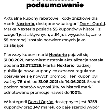
podsumowanie
Aktualne kupony rabatowe i kody zniżkowe dla
marki
Nexterio
, dostępne w kategorii
Dom i Ogród
.
Marka
Nexterio
posiada
55
kuponów w historii, z
czego
1
jest aktywnych, a
54
już wygasło. Łącznie
55
promocji zostało potwierdzonych jako
działające.
Pierwszy kupon marki
Nexterio
pojawił się
31.08.2021
, natomiast ostatnia aktualizacja została
dodana
23.07.2026
. Marka
Nexterio
rzadziej
publikuje nowe kupony, co oznacza regularne
pojawianie się nowych promocji. Ten kupon był
ważny
78 dni
, od
31.08.2021
do
14.06.2021
. Średni
poziom rabatów wynosi
31%
. W historii marki
odnotowano promocje nawet do
100%
.
W kategorii
Dom i Ogród
dostępnych jest
9259
kuponów oraz
347
marek, co daje szeroki wybór