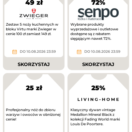
49 zł
72%
Zestaw 5 noży kuchennych w
Wybrane produkty
bloku Virtu marki Zwieger w
wyprzedażowe i outletowe
cenie 100 zł zamiast 149 zł.
dostępne są z rabatem
sięgającym nawet 72%.
DO 10.08.2026 23:59
DO 10.08.2026 23:59
SKORZYSTAJ
SKORZYSTAJ
25 zł
25%
Profesjonalny nóż do zbioru
Klasyczny dywan vintage
warzyw i owoców w obniżonej
Medallion Mineral Black z
cenie!
kolekcji Fading World marki
Louis De Poortere.