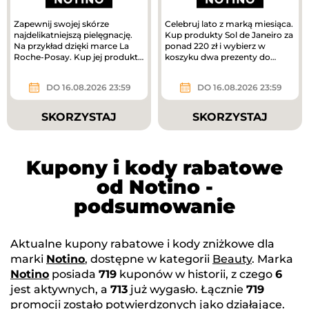
Zapewnij swojej skórze
Celebruj lato z marką miesiąca.
najdelikatniejszą pielęgnację.
Kup produkty Sol de Janeiro za
Na przykład dzięki marce La
ponad 220 zł i wybierz w
Roche-Posay. Kup jej produkty
koszyku dwa prezenty do
za ponad 180 zł i odbierz...
zakupów – mini mgiełki do...
DO 16.08.2026 23:59
DO 16.08.2026 23:59
SKORZYSTAJ
SKORZYSTAJ
Kupony i kody rabatowe
od Notino -
podsumowanie
Aktualne kupony rabatowe i kody zniżkowe dla
marki
Notino
, dostępne w kategorii
Beauty
. Marka
Notino
posiada
719
kuponów w historii, z czego
6
jest aktywnych, a
713
już wygasło. Łącznie
719
promocji zostało potwierdzonych jako działające.