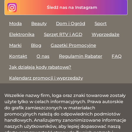
Śledź nas na Instagram
Moda
Beauty
Dom i Ogród
Sport
Elektronika
Sprzęt RTV i AGD
Wyprzedaże
Marki
Blog
Gazetki Promocyjne
Kontakt
O nas
Regulamin Rabater
FAQ
Jak działają kody rabatowe?
Kalendarz promocji i wyprzedaży
Wszelkie nazwy firm, loga oraz znaki towarowe zostały
użyte tylko w celach informacyjnych. Prawa autorskie
do grafik zamieszczonych w materiałach
promocyjnych należą do odpowiednich podmiotów
handlowych. Analizujemy zanonimizowane informacje
naszych użytkowników, aby lepiej dopasować naszą