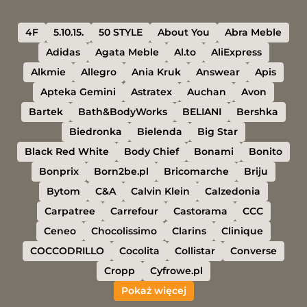
4F
5.10.15.
50 STYLE
About You
Abra Meble
Adidas
Agata Meble
Al.to
AliExpress
Alkmie
Allegro
Ania Kruk
Answear
Apis
Apteka Gemini
Astratex
Auchan
Avon
Bartek
Bath&BodyWorks
BELIANI
Bershka
Biedronka
Bielenda
Big Star
Black Red White
Body Chief
Bonami
Bonito
Bonprix
Born2be.pl
Bricomarche
Briju
Bytom
C&A
Calvin Klein
Calzedonia
Carpatree
Carrefour
Castorama
CCC
Ceneo
Chocolissimo
Clarins
Clinique
COCCODRILLO
Cocolita
Collistar
Converse
Cropp
Cyfrowe.pl
Pokaż więcej