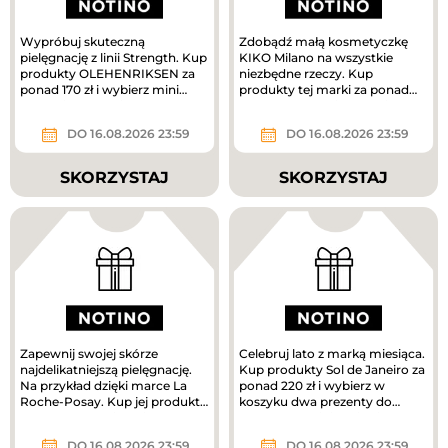
Wypróbuj skuteczną
Zdobądź małą kosmetyczkę
pielęgnację z linii Strength. Kup
KIKO Milano na wszystkie
produkty OLEHENRIKSEN za
niezbędne rzeczy. Kup
ponad 170 zł i wybierz mini
produkty tej marki za ponad
krem pielęgnacyjny w
160 zł, a prezent jest Twój.
prezencie....
DO 16.08.2026 23:59
DO 16.08.2026 23:59
SKORZYSTAJ
SKORZYSTAJ
Zapewnij swojej skórze
Celebruj lato z marką miesiąca.
najdelikatniejszą pielęgnację.
Kup produkty Sol de Janeiro za
Na przykład dzięki marce La
ponad 220 zł i wybierz w
Roche-Posay. Kup jej produkty
koszyku dwa prezenty do
za ponad 180 zł i odbierz...
zakupów – mini mgiełki do...
DO 16.08.2026 23:59
DO 16.08.2026 23:59