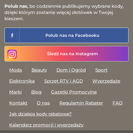
Polub nas
, bo codziennie publikujemy wybrane kody,
dzięki którym zostanie więcej złotówek w Twojej
kieszeni.
Polub nas na Facebooku
Śledź nas na Instagram
Moda
Beauty
Dom i Ogród
Sport
Elektronika
Sprzęt RTV i AGD
Wyprzedaże
Marki
Blog
Gazetki Promocyjne
Kontakt
O nas
Regulamin Rabater
FAQ
Jak działają kody rabatowe?
Kalendarz promocji i wyprzedaży