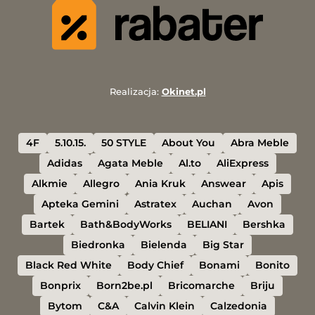
Realizacja:
Okinet.pl
4F
5.10.15.
50 STYLE
About You
Abra Meble
Adidas
Agata Meble
Al.to
AliExpress
Alkmie
Allegro
Ania Kruk
Answear
Apis
Apteka Gemini
Astratex
Auchan
Avon
Bartek
Bath&BodyWorks
BELIANI
Bershka
Biedronka
Bielenda
Big Star
Black Red White
Body Chief
Bonami
Bonito
Bonprix
Born2be.pl
Bricomarche
Briju
Bytom
C&A
Calvin Klein
Calzedonia