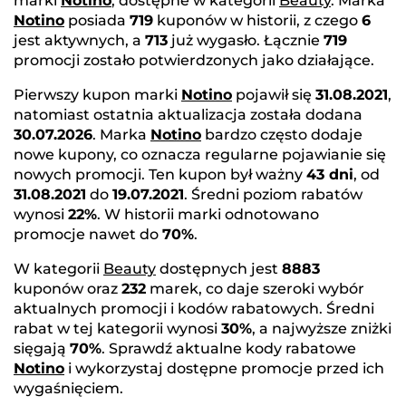
marki
Notino
, dostępne w kategorii
Beauty
. Marka
Notino
posiada
719
kuponów w historii, z czego
6
jest aktywnych, a
713
już wygasło. Łącznie
719
promocji zostało potwierdzonych jako działające.
Pierwszy kupon marki
Notino
pojawił się
31.08.2021
,
natomiast ostatnia aktualizacja została dodana
30.07.2026
. Marka
Notino
bardzo często dodaje
nowe kupony, co oznacza regularne pojawianie się
nowych promocji. Ten kupon był ważny
43 dni
, od
31.08.2021
do
19.07.2021
. Średni poziom rabatów
wynosi
22%
. W historii marki odnotowano
promocje nawet do
70%
.
W kategorii
Beauty
dostępnych jest
8883
kuponów oraz
232
marek, co daje szeroki wybór
aktualnych promocji i kodów rabatowych. Średni
rabat w tej kategorii wynosi
30%
, a najwyższe zniżki
sięgają
70%
. Sprawdź aktualne kody rabatowe
Notino
i wykorzystaj dostępne promocje przed ich
wygaśnięciem.