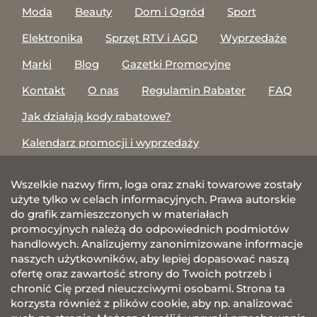
Moda
Beauty
Dom i Ogród
Sport
Elektronika
Sprzęt RTV i AGD
Wyprzedaże
Marki
Blog
Gazetki Promocyjne
Kontakt
O nas
Regulamin Rabater
FAQ
Jak działają kody rabatowe?
Kalendarz promocji i wyprzedaży
Wszelkie nazwy firm, loga oraz znaki towarowe zostały
użyte tylko w celach informacyjnych. Prawa autorskie
do grafik zamieszczonych w materiałach
promocyjnych należą do odpowiednich podmiotów
handlowych. Analizujemy zanonimizowane informacje
naszych użytkowników, aby lepiej dopasować naszą
ofertę oraz zawartość strony do Twoich potrzeb i
chronić Cię przed nieuczciwymi osobami. Strona ta
korzysta również z plików cookie, aby np. analizować