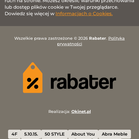
ruch na stronie. Możesz określić warunki przechowania
lub dostęp plików cookie w Twojej przeglądarce.
Dowiedz się więcej w
Informacjach o Cookies.
Wszelkie prawa zastrzeżone © 2026
Rabater
.
Polityka
prywatności
Realizacja:
Okinet.pl
4F
5.10.15.
50 STYLE
About You
Abra Meble