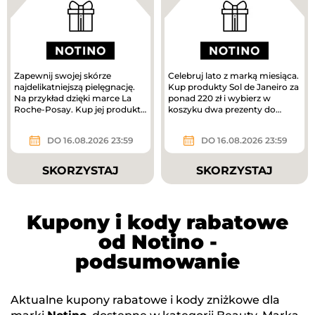
Zapewnij swojej skórze
Celebruj lato z marką miesiąca.
najdelikatniejszą pielęgnację.
Kup produkty Sol de Janeiro za
Na przykład dzięki marce La
ponad 220 zł i wybierz w
Roche-Posay. Kup jej produkty
koszyku dwa prezenty do
za ponad 180 zł i odbierz...
zakupów – mini mgiełki do...
DO 16.08.2026 23:59
DO 16.08.2026 23:59
SKORZYSTAJ
SKORZYSTAJ
Kupony i kody rabatowe
od Notino -
podsumowanie
Aktualne kupony rabatowe i kody zniżkowe dla