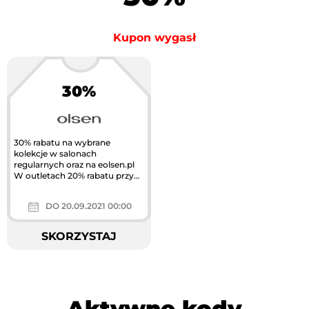
Kupon wygasł
30%
Największa akcja
rabatowa w Polsce
30% rabatu na wybrane
kolekcje w salonach
regularnych oraz na eolsen.pl
W outletach 20% rabatu przy
zakupie 2 szt.
DO 20.09.2021 00:00
SKORZYSTAJ
Aktywne kody