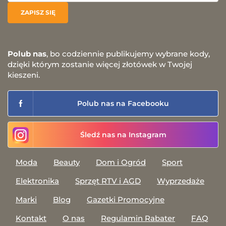
Polub nas
, bo codziennie publikujemy wybrane kody,
dzięki którym zostanie więcej złotówek w Twojej
kieszeni.
Polub nas na Facebooku
Śledź nas na Instagram
Moda
Beauty
Dom i Ogród
Sport
Elektronika
Sprzęt RTV i AGD
Wyprzedaże
Marki
Blog
Gazetki Promocyjne
Kontakt
O nas
Regulamin Rabater
FAQ