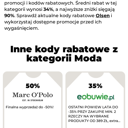
promocji i kodów rabatowych. Średni rabat w tej
kategorii wynosi
34%
, a najwyższe zniżki sięgają
90%
. Sprawdź aktualne kody rabatowe
Olsen
i
wykorzystaj dostępne promocje przed ich
wygaśnięciem.
Inne kody rabatowe z
kategorii Moda
50%
35%
Finalna wyprzedaż do -50%!
OSTATNI POWIEW LATA DO
-35% PRZY ZAKUPIE MIN. 2
RZECZY NA WYBRANE
PRODUKTY OD 389 ZŁ, extra
10% zwrotu w MODIVOclub