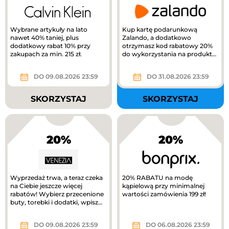
Wybrane artykuły na lato
Kup kartę podarunkową
nawet 40% taniej, plus
Zalando, a dodatkowo
dodatkowy rabat 10% przy
otrzymasz kod rabatowy 20%
zakupach za min. 215 zł.
do wykorzystania na produkty
z kategorii Kids na Zalando.
DO 09.08.2026 23:59
DO 31.08.2026 23:59
SKORZYSTAJ
SKORZYSTAJ
20%
20%
Wyprzedaż trwa, a teraz czeka
20% RABATU na modę
na Ciebie jeszcze więcej
kąpielową przy minimalnej
rabatów! Wybierz przecenione
wartości zamówienia 199 zł!
buty, torebki i dodatki, wpisz
kod RABAT20 i odbierz...
DO 09.08.2026 23:59
DO 06.08.2026 23:59