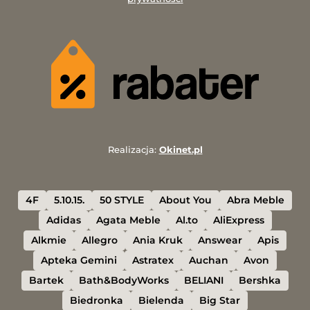
Realizacja:
Okinet.pl
4F
5.10.15.
50 STYLE
About You
Abra Meble
Adidas
Agata Meble
Al.to
AliExpress
Alkmie
Allegro
Ania Kruk
Answear
Apis
Apteka Gemini
Astratex
Auchan
Avon
Bartek
Bath&BodyWorks
BELIANI
Bershka
Biedronka
Bielenda
Big Star