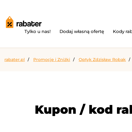
Tylko u nas!
Dodaj własną ofertę
Kody ra
rabater.pl
Promocje i Zniżki
Optyk Zdzisław Robak
Kupon / kod ra