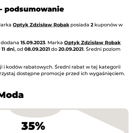
 - podsumowanie
Marka
Optyk Zdzisław Robak
posiada
2
kuponów w
ła dodana
15.09.2023
. Marka
Optyk Zdzisław Robak
y
11 dni
, od
08.09.2021
do
20.09.2021
. Średni poziom
 i kodów rabatowych. Średni rabat w tej kategorii
rzystaj dostępne promocje przed ich wygaśnięciem.
 Moda
35%