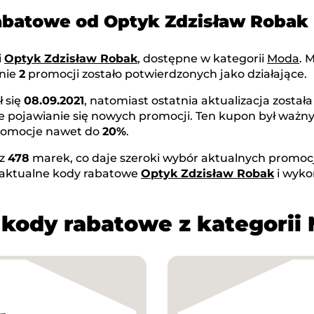
rabatowe od Optyk Zdzisław Robak
i
Optyk Zdzisław Robak
, dostępne w kategorii
Moda
. 
znie
2
promocji zostało potwierdzonych jako działające.
ł się
08.09.2021
, natomiast ostatnia aktualizacja zosta
ne pojawianie się nowych promocji. Ten kupon był ważn
promocje nawet do
20%
.
az
478
marek, co daje szeroki wybór aktualnych promocji
 aktualne kody rabatowe
Optyk Zdzisław Robak
i wyko
 kody rabatowe z kategorii