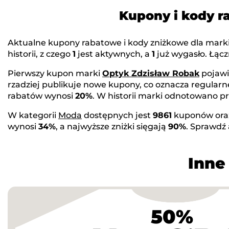
Kupony i kody 
Aktualne kupony rabatowe i kody zniżkowe dla mark
historii, z czego
1
jest aktywnych, a
1
już wygasło. Łąc
Pierwszy kupon marki
Optyk Zdzisław Robak
pojawi
rzadziej publikuje nowe kupony, co oznacza regular
rabatów wynosi
20%
. W historii marki odnotowano 
W kategorii
Moda
dostępnych jest
9861
kuponów or
wynosi
34%
, a najwyższe zniżki sięgają
90%
. Sprawdź
Inne
50%