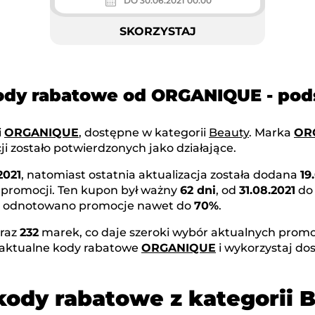
DO 30.06.2021 00:00
SKORZYSTAJ
kody rabatowe od ORGANIQUE - po
i
ORGANIQUE
, dostępne w kategorii
Beauty
. Marka
OR
i zostało potwierdzonych jako działające.
2021
, natomiast ostatnia aktualizacja została dodana
19
 promocji. Ten kupon był ważny
62 dni
, od
31.08.2021
d
rki odnotowano promocje nawet do
70%
.
raz
232
marek, co daje szeroki wybór aktualnych promoc
 aktualne kody rabatowe
ORGANIQUE
i wykorzystaj do
kody rabatowe z kategorii 