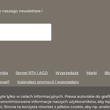
o naszego newslettera i
onika
Sprzęt RTV i AGD
Wyprzedaże
Marki
Bl
towe?
Kalendarz promocji i wyprzedaży
żyte tylko w celach informacyjnych. Prawa autorskie do gr
nonimizowane informacje naszych użytkowników, aby lepie
 Strona ta korzysta również z plików cookie, aby np. anali