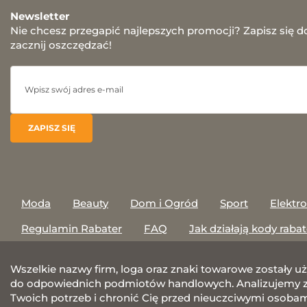
Newsletter
Nie chcesz przegapić najlepszych promocji? Zapisz się d
zacznij oszczędzać!
Moda
Beauty
Dom i Ogród
Sport
Elektr
Regulamin Rabater
FAQ
Jak działają kody raba
Wszelkie nazwy firm, loga oraz znaki towarowe zostały u
do odpowiednich podmiotów handlowych. Analizujemy za
Twoich potrzeb i chronić Cię przed nieuczciwymi osobami.