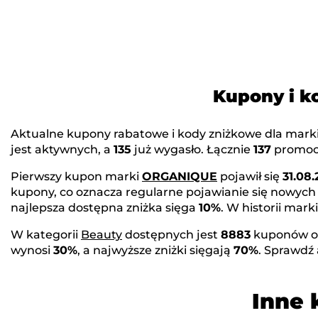
Kupony i 
Aktualne kupony rabatowe i kody zniżkowe dla mark
jest aktywnych, a
135
już wygasło. Łącznie
137
promocj
Pierwszy kupon marki
ORGANIQUE
pojawił się
31.08.
kupony, co oznacza regularne pojawianie się nowych
najlepsza dostępna zniżka sięga
10%
. W historii ma
W kategorii
Beauty
dostępnych jest
8883
kuponów o
wynosi
30%
, a najwyższe zniżki sięgają
70%
. Sprawdź
Inne 