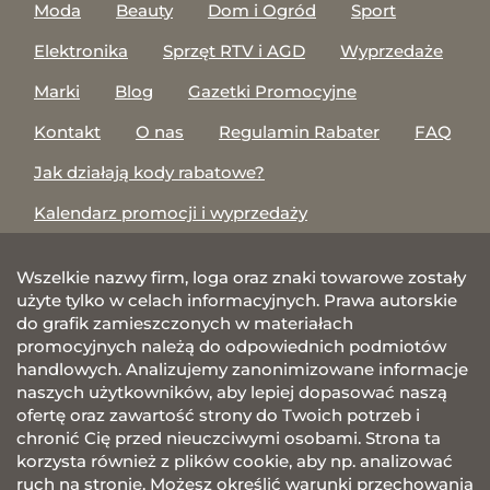
Moda
Beauty
Dom i Ogród
Sport
Elektronika
Sprzęt RTV i AGD
Wyprzedaże
Marki
Blog
Gazetki Promocyjne
Kontakt
O nas
Regulamin Rabater
FAQ
Jak działają kody rabatowe?
Kalendarz promocji i wyprzedaży
Wszelkie nazwy firm, loga oraz znaki towarowe zostały
użyte tylko w celach informacyjnych. Prawa autorskie
do grafik zamieszczonych w materiałach
promocyjnych należą do odpowiednich podmiotów
handlowych. Analizujemy zanonimizowane informacje
naszych użytkowników, aby lepiej dopasować naszą
ofertę oraz zawartość strony do Twoich potrzeb i
chronić Cię przed nieuczciwymi osobami. Strona ta
korzysta również z plików cookie, aby np. analizować
ruch na stronie. Możesz określić warunki przechowania