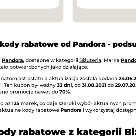
 kody rabatowe od Pandora - pod
i
Pandora
, dostępne w kategorii
Biżuteria
. Marka
Pando
ało potwierdzonych jako działające.
, natomiast ostatnia aktualizacja została dodana
24.06.
i. Ten kupon był ważny
33 dni
, od
31.08.2021
do
29.07.20
owano promocje nawet do
70%
.
oraz
125
marek, co daje szeroki wybór aktualnych promo
 aktualne kody rabatowe
Pandora
i wykorzystaj dostęp
ody rabatowe z kategorii Bi