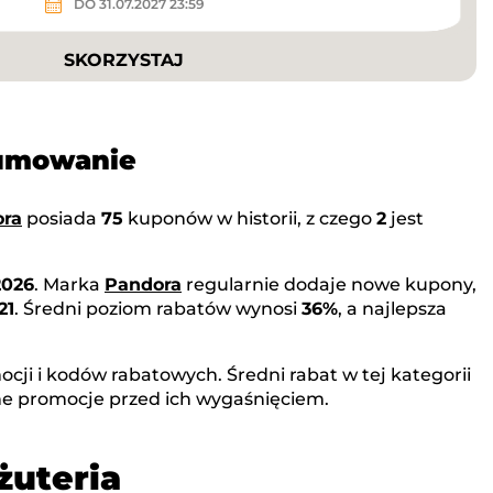
DO 31.07.2027 23:59
SKORZYSTAJ
sumowanie
ra
posiada
75
kuponów w historii, z czego
2
jest
2026
. Marka
Pandora
regularnie dodaje nowe kupony,
21
. Średni poziom rabatów wynosi
36%
, a najlepsza
cji i kodów rabatowych. Średni rabat w tej kategorii
ne promocje przed ich wygaśnięciem.
żuteria