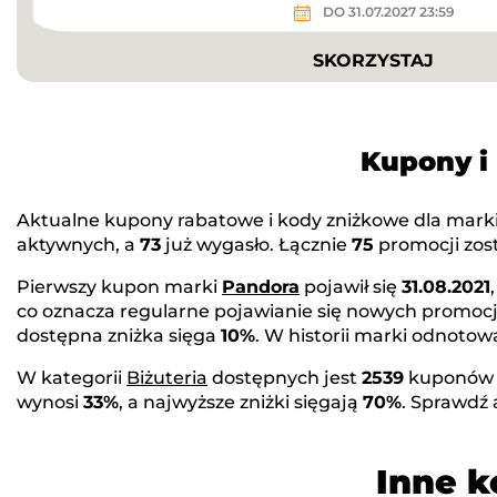
DO 31.07.2027 23:59
SKORZYSTAJ
Kupony i
Aktualne kupony rabatowe i kody zniżkowe dla mark
aktywnych, a
73
już wygasło. Łącznie
75
promocji zost
Pierwszy kupon marki
Pandora
pojawił się
31.08.2021
co oznacza regularne pojawianie się nowych promocj
dostępna zniżka sięga
10%
. W historii marki odnot
W kategorii
Biżuteria
dostępnych jest
2539
kuponów 
wynosi
33%
, a najwyższe zniżki sięgają
70%
. Sprawdź
Inne k