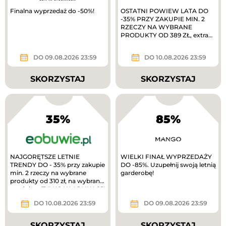
Finalna wyprzedaż do -50%!
OSTATNI POWIEW LATA DO
-35% PRZY ZAKUPIE MIN. 2
RZECZY NA WYBRANE
PRODUKTY OD 389 ZŁ, extra
10% zwrotu w MODIVOclub
gold
DO 09.08.2026 23:59
DO 10.08.2026 23:59
SKORZYSTAJ
SKORZYSTAJ
35%
85%
NAJGORĘTSZE LETNIE
WIELKI FINAŁ WYPRZEDAŻY
TRENDY DO - 35% przy zakupie
DO -85%. Uzupełnij swoją letnią
min. 2 rzeczy na wybrane
garderobę!
produkty od 310 zł, na wybrane
produkty. TYLKO W APLIKACJI
extra 10%...
DO 10.08.2026 23:59
DO 09.08.2026 23:59
SKORZYSTAJ
SKORZYSTAJ