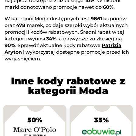
najlepsza dostępna zniżka sięga
10%
. W historii
marki odnotowano promocje nawet do
60%
.
W kategorii
Moda
dostępnych jest
9861
kuponów
oraz
478
marek, co daje szeroki wybór aktualnych
promocji i kodów rabatowych. Średni rabat w tej
kategorii wynosi
34%
, a najwyższe zniżki sięgają
90%
. Sprawdź aktualne kody rabatowe
Patrizia
Aryton
i wykorzystaj dostępne promocje przed ich
wygaśnięciem.
Inne kody rabatowe z
kategorii Moda
50%
35%