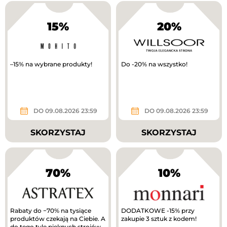
15%
20%
–15% na wybrane produkty!
Do -20% na wszystko!
DO 09.08.2026 23:59
DO 09.08.2026 23:59
SKORZYSTAJ
SKORZYSTAJ
70%
10%
Rabaty do −70% na tysiące
DODATKOWE -15% przy
produktów czekają na Ciebie. A
zakupie 3 sztuk z kodem!
do tego tyle pięknych strojów