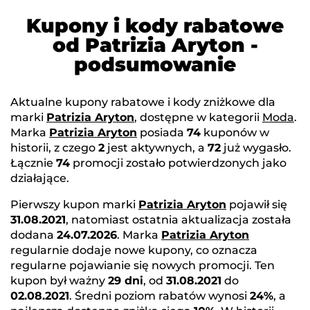
Kupony i kody rabatowe
od Patrizia Aryton -
podsumowanie
Aktualne kupony rabatowe i kody zniżkowe dla
marki
Patrizia Aryton
, dostępne w kategorii
Moda
.
Marka
Patrizia Aryton
posiada
74
kuponów w
historii, z czego
2
jest aktywnych, a
72
już wygasło.
Łącznie
74
promocji zostało potwierdzonych jako
działające.
Pierwszy kupon marki
Patrizia Aryton
pojawił się
31.08.2021
, natomiast ostatnia aktualizacja została
dodana
24.07.2026
. Marka
Patrizia Aryton
regularnie dodaje nowe kupony, co oznacza
regularne pojawianie się nowych promocji. Ten
kupon był ważny
29 dni
, od
31.08.2021
do
02.08.2021
. Średni poziom rabatów wynosi
24%
, a