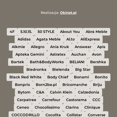
Realizacja:
Okinet.pl
4F
5.10.15.
50 STYLE
About You
Abra Meble
Adidas
Agata Meble
Al.to
AliExpress
Alkmie
Allegro
Ania Kruk
Answear
Apis
Apteka Gemini
Astratex
Auchan
Avon
Bartek
Bath&BodyWorks
BELIANI
Bershka
Biedronka
Bielenda
Big Star
Black Red White
Body Chief
Bonami
Bonito
Bonprix
Born2be.pl
Bricomarche
Briju
Bytom
C&A
Calvin Klein
Calzedonia
Carpatree
Carrefour
Castorama
CCC
Ceneo
Chocolissimo
Clarins
Clinique
COCCODRILLO
Cocolita
Collistar
Converse