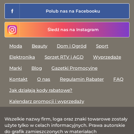
Polub nas na Facebooku
Śledź nas na Instagram
Moda
Beauty
Dom i Ogród
Sport
Elektronika
Sprzęt RTV i AGD
Wyprzedaże
Marki
Blog
Gazetki Promocyjne
Kontakt
O nas
Regulamin Rabater
FAQ
Jak działają kody rabatowe?
Kalendarz promocji i wyprzedaży
Wszelkie nazwy firm, loga oraz znaki towarowe zostały
użyte tylko w celach informacyjnych. Prawa autorskie
do grafik zamieszczonych w materiałach