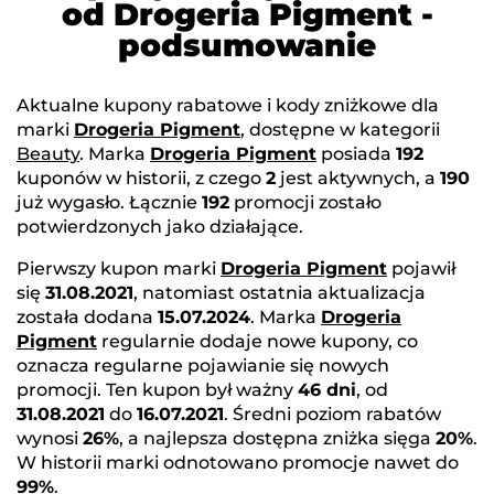
od Drogeria Pigment -
podsumowanie
Aktualne kupony rabatowe i kody zniżkowe dla
marki
Drogeria Pigment
, dostępne w kategorii
Beauty
. Marka
Drogeria Pigment
posiada
192
kuponów w historii, z czego
2
jest aktywnych, a
190
już wygasło. Łącznie
192
promocji zostało
potwierdzonych jako działające.
Pierwszy kupon marki
Drogeria Pigment
pojawił
się
31.08.2021
, natomiast ostatnia aktualizacja
została dodana
15.07.2024
. Marka
Drogeria
Pigment
regularnie dodaje nowe kupony, co
oznacza regularne pojawianie się nowych
promocji. Ten kupon był ważny
46 dni
, od
31.08.2021
do
16.07.2021
. Średni poziom rabatów
wynosi
26%
, a najlepsza dostępna zniżka sięga
20%
.
W historii marki odnotowano promocje nawet do
99%
.