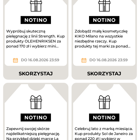
Wypróbuj skuteczną
Zdobądź małą kosmetyczkę
pielęgnację z linii Strength. Kup
KIKO Milano na wszystkie
produkty OLEHENRIKSEN za
niezbędne rzeczy. Kup
ponad 170 zł i wybierz mini
produkty tej marki za ponad
krem pielęgnacyjny w
160 zł, a prezent jest Twój.
prezencie....
DO 16.08.2026 23:59
DO 16.08.2026 23:59
SKORZYSTAJ
SKORZYSTAJ
Zapewnij swojej skórze
Celebruj lato z marką miesiąca.
najdelikatniejszą pielęgnację.
Kup produkty Sol de Janeiro za
Na przykład dzięki marce La
ponad 220 zł i wybierz w