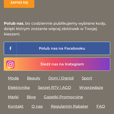
Polub nas
, bo codziennie publikujemy wybrane kody,
dzięki którym zostanie więcej złotówek w Twojej
kieszeni.
Polub nas na Facebooku
Śledź nas na Instagram
Moda
Beauty
Dom i Ogród
Sport
Elektronika
Sprzęt RTV i AGD
Wyprzedaże
Marki
Blog
Gazetki Promocyjne
Kontakt
O nas
Regulamin Rabater
FAQ