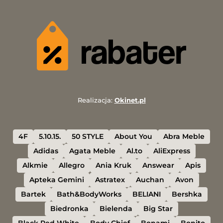
Realizacja:
Okinet.pl
4F
5.10.15.
50 STYLE
About You
Abra Meble
Adidas
Agata Meble
Al.to
AliExpress
Alkmie
Allegro
Ania Kruk
Answear
Apis
Apteka Gemini
Astratex
Auchan
Avon
Bartek
Bath&BodyWorks
BELIANI
Bershka
Biedronka
Bielenda
Big Star