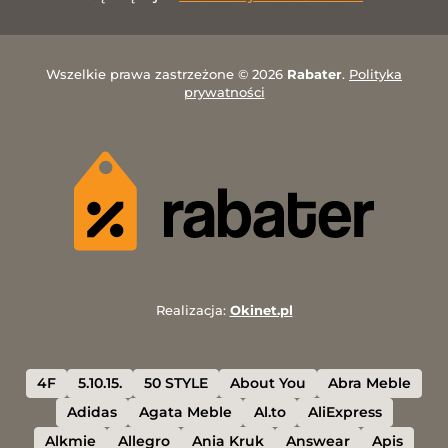
Wszelkie prawa zastrzeżone © 2026
Rabater
.
Polityka
prywatności
Realizacja:
Okinet.pl
4F
5.10.15.
50 STYLE
About You
Abra Meble
Adidas
Agata Meble
Al.to
AliExpress
Alkmie
Allegro
Ania Kruk
Answear
Apis