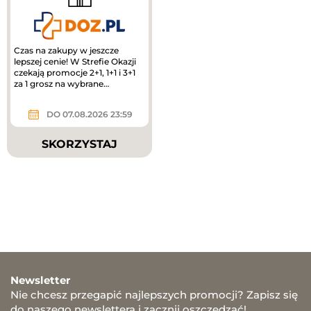
Czas na zakupy w jeszcze
lepszej cenie! W Strefie Okazji
czekają promocje 2+1, 1+1 i 3+1
za 1 grosz na wybrane
produkty. To świetny moment,
by...
DO 07.08.2026 23:59
SKORZYSTAJ
Newsletter
Nie chcesz przegapić najlepszych promocji? Zapisz się
do naszego newslettera i zacznij oszczędzać!