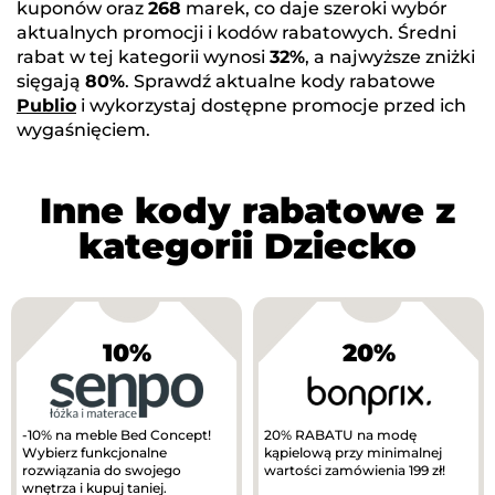
kuponów oraz
268
marek, co daje szeroki wybór
aktualnych promocji i kodów rabatowych. Średni
rabat w tej kategorii wynosi
32%
, a najwyższe zniżki
sięgają
80%
. Sprawdź aktualne kody rabatowe
Publio
i wykorzystaj dostępne promocje przed ich
wygaśnięciem.
Inne kody rabatowe z
kategorii Dziecko
10%
20%
-10% na meble Bed Concept!
20% RABATU na modę
Wybierz funkcjonalne
kąpielową przy minimalnej
rozwiązania do swojego
wartości zamówienia 199 zł!
wnętrza i kupuj taniej.