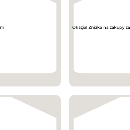
ym!
Okazja! Zniżka na zakupy z