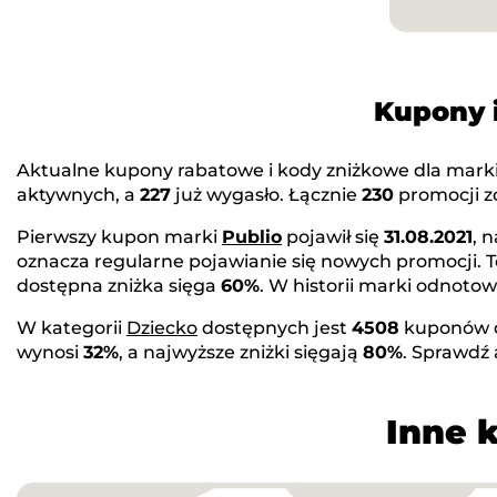
Kupony 
Aktualne kupony rabatowe i kody zniżkowe dla mark
aktywnych, a
227
już wygasło. Łącznie
230
promocji zo
Pierwszy kupon marki
Publio
pojawił się
31.08.2021
, 
oznacza regularne pojawianie się nowych promocji. 
dostępna zniżka sięga
60%
. W historii marki odnot
W kategorii
Dziecko
dostępnych jest
4508
kuponów 
wynosi
32%
, a najwyższe zniżki sięgają
80%
. Sprawdź
Inne 