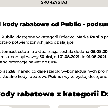
SKORZYSTAJ
i kody rabatowe od Publio - pods
i
Publio
, dostępne w kategorii
Dziecko
. Marka
Publio
po
stało potwierdzonych jako działające.
natomiast ostatnia aktualizacja została dodana
05.08.20
Ten kupon był ważny
30 dni
, od
31.08.2021
do
01.08.2021
owano promocje nawet do
80%
.
oraz
268
marek, co daje szeroki wybór aktualnych promo
 aktualne kody rabatowe
Publio
i wykorzystaj dostępne
kody rabatowe z kategorii D