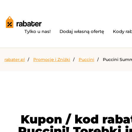
Tylko u nas!
Dodaj własną ofertę
Kody ra
rabater.pl
Promocje i Zniżki
Puccini
Puccini Summe
Kupon / kod raba
Puccini! Torebki j