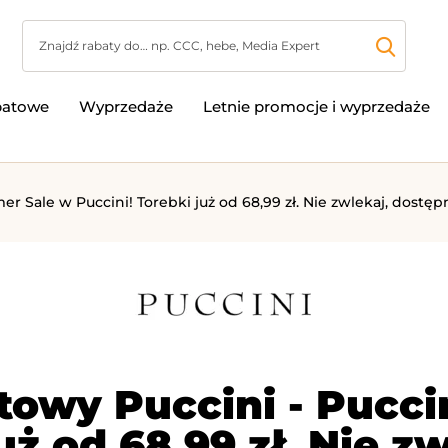
batowe
Wyprzedaże
Letnie promocje i wyprzedaże
r Sale w Puccini! Torebki już od 68,99 zł. Nie zwlekaj, dostę
towy Puccini - Pucc
uż od 68,99 zł. Nie 