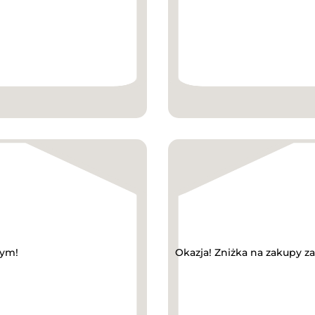
wym!
Okazja! Zniżka na zakupy z