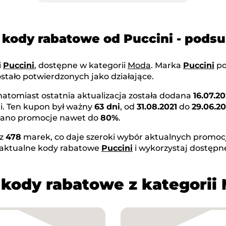
 kody rabatowe od Puccini - pod
i
Puccini
, dostępne w kategorii
Moda
. Marka
Puccini
po
stało potwierdzonych jako działające.
 natomiast ostatnia aktualizacja została dodana
16.07.2
i. Ten kupon był ważny
63 dni
, od
31.08.2021
do
29.06.20
owano promocje nawet do
80%
.
az
478
marek, co daje szeroki wybór aktualnych promocji
 aktualne kody rabatowe
Puccini
i wykorzystaj dostępn
 kody rabatowe z kategorii