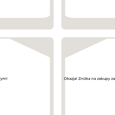
wym!
Okazja! Zniżka na zakupy 