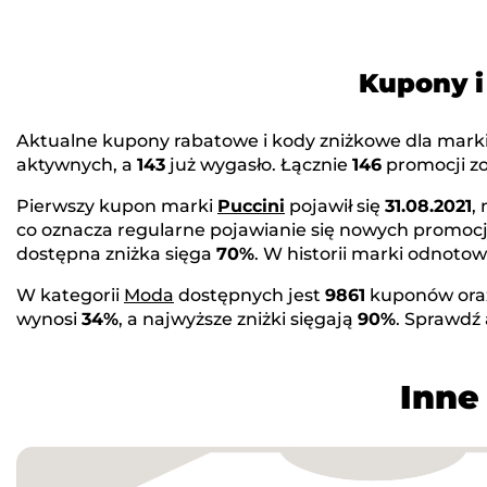
Kupony i
Aktualne kupony rabatowe i kody zniżkowe dla mark
aktywnych, a
143
już wygasło. Łącznie
146
promocji zo
Pierwszy kupon marki
Puccini
pojawił się
31.08.2021
,
co oznacza regularne pojawianie się nowych promocj
dostępna zniżka sięga
70%
. W historii marki odnot
W kategorii
Moda
dostępnych jest
9861
kuponów or
wynosi
34%
, a najwyższe zniżki sięgają
90%
. Sprawdź
Inne