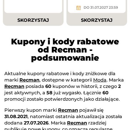
DO 31.07.2027 23:59
SKORZYSTAJ
SKORZYSTAJ
Kupony i kody rabatowe
od Recman -
podsumowanie
Aktualne kupony rabatowe i kody zniżkowe dla
marki
Recman
, dostępne w kategorii
Moda
. Marka
Recman
posiada
60
kuponów w historii, z czego
2
jest aktywnych, a
58
już wygasło. Łącznie
60
promocji zostało potwierdzonych jako działające.
Pierwszy kupon marki
Recman
pojawił się
31.08.2021
, natomiast ostatnia aktualizacja została
dodana
27.07.2026
. Marka
Recman
rzadziej
publikuje nowe kupony, co oznacza regularne