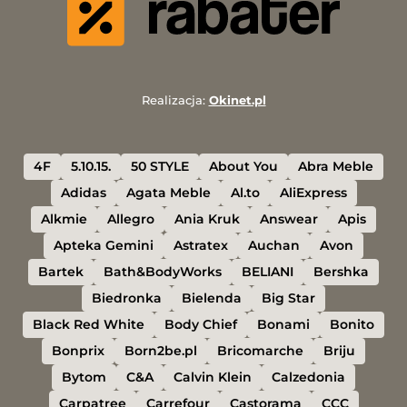
Realizacja:
Okinet.pl
4F
5.10.15.
50 STYLE
About You
Abra Meble
Adidas
Agata Meble
Al.to
AliExpress
Alkmie
Allegro
Ania Kruk
Answear
Apis
Apteka Gemini
Astratex
Auchan
Avon
Bartek
Bath&BodyWorks
BELIANI
Bershka
Biedronka
Bielenda
Big Star
Black Red White
Body Chief
Bonami
Bonito
Bonprix
Born2be.pl
Bricomarche
Briju
Bytom
C&A
Calvin Klein
Calzedonia
Carpatree
Carrefour
Castorama
CCC