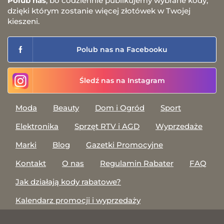
Polub nas
, bo codziennie publikujemy wybrane kody,
dzięki którym zostanie więcej złotówek w Twojej
kieszeni.
Polub nas na Facebooku
Śledź nas na Instagram
Moda
Beauty
Dom i Ogród
Sport
Elektronika
Sprzęt RTV i AGD
Wyprzedaże
Marki
Blog
Gazetki Promocyjne
Kontakt
O nas
Regulamin Rabater
FAQ
Jak działają kody rabatowe?
Kalendarz promocji i wyprzedaży