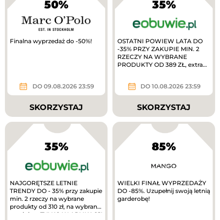
50%
35%
Finalna wyprzedaż do -50%!
OSTATNI POWIEW LATA DO
-35% PRZY ZAKUPIE MIN. 2
RZECZY NA WYBRANE
PRODUKTY OD 389 ZŁ, extra
10% zwrotu w MODIVOclub
gold
DO 09.08.2026 23:59
DO 10.08.2026 23:59
SKORZYSTAJ
SKORZYSTAJ
35%
85%
NAJGORĘTSZE LETNIE
WIELKI FINAŁ WYPRZEDAŻY
TRENDY DO - 35% przy zakupie
DO -85%. Uzupełnij swoją letnią
min. 2 rzeczy na wybrane
garderobę!
produkty od 310 zł, na wybrane
produkty. TYLKO W APLIKACJI