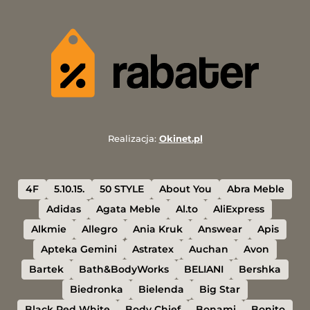
Realizacja:
Okinet.pl
4F
5.10.15.
50 STYLE
About You
Abra Meble
Adidas
Agata Meble
Al.to
AliExpress
Alkmie
Allegro
Ania Kruk
Answear
Apis
Apteka Gemini
Astratex
Auchan
Avon
Bartek
Bath&BodyWorks
BELIANI
Bershka
Biedronka
Bielenda
Big Star
Black Red White
Body Chief
Bonami
Bonito