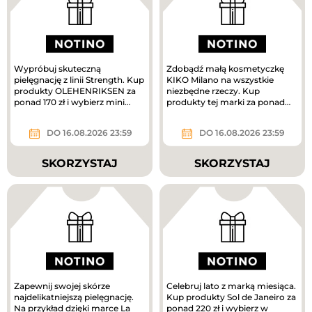
Wypróbuj skuteczną
Zdobądź małą kosmetyczkę
pielęgnację z linii Strength. Kup
KIKO Milano na wszystkie
produkty OLEHENRIKSEN za
niezbędne rzeczy. Kup
ponad 170 zł i wybierz mini
produkty tej marki za ponad
krem pielęgnacyjny w
160 zł, a prezent jest Twój.
prezencie....
DO 16.08.2026 23:59
DO 16.08.2026 23:59
SKORZYSTAJ
SKORZYSTAJ
Zapewnij swojej skórze
Celebruj lato z marką miesiąca.
najdelikatniejszą pielęgnację.
Kup produkty Sol de Janeiro za
Na przykład dzięki marce La
ponad 220 zł i wybierz w