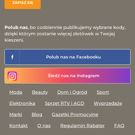
Polub nas
, bo codziennie publikujemy wybrane kody,
dzięki którym zostanie więcej złotówek w Twojej
kieszeni.
Polub nas na Facebooku
Śledź nas na Instagram
Moda
Beauty
Dom i Ogród
Sport
Elektronika
Sprzęt RTV i AGD
Wyprzedaże
Marki
Blog
Gazetki Promocyjne
Kontakt
O nas
Regulamin Rabater
FAQ