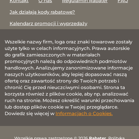
Kontakt
O nas
Regulamin Rabater
FAQ
Jak działają kody rabatowe?
Kalendarz promocji i wyprzedaży
Wszelkie nazwy firm, loga oraz znaki towarowe zostały
użyte tylko w celach informacyjnych. Prawa autorskie
do grafik zamieszczonych w materiałach
promocyjnych należą do odpowiednich podmiotów
handlowych. Analizujemy zanonimizowane informacje
naszych użytkowników, aby lepiej dopasować naszą
ofertę oraz zawartość strony do Twoich potrzeb i
chronić Cię przed nieuczciwymi osobami. Strona ta
korzysta również z plików cookie, aby np. analizować
ruch na stronie. Możesz określić warunki przechowania
lub dostęp plików cookie w Twojej przeglądarce.
Dowiedz się więcej w
Informacjach o Cookies.
Wszelkie prawa zastrzeżone © 2026
Rabater
.
Polityka