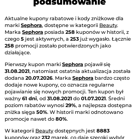
podsumowanie
Aktualne kupony rabatowe i kody zniżkowe dla
marki
Sephora
, dostępne w kategorii
Beauty
.
Marka
Sephora
posiada
258
kuponów w historii, z
czego
5
jest aktywnych, a
253
już wygasło. Łącznie
258
promocji zostało potwierdzonych jako
działające.
Pierwszy kupon marki
Sephora
pojawił się
31.08.2021
, natomiast ostatnia aktualizacja została
dodana
20.07.2026
. Marka
Sephora
bardzo często
dodaje nowe kupony, co oznacza regularne
pojawianie się nowych promocji. Ten kupon był
ważny
61 dni
, od
31.08.2021
do
01.07.2021
. Średni
poziom rabatów wynosi
29%
, a najlepsza dostępna
zniżka sięga
50%
. W historii marki odnotowano
promocje nawet do
80%
.
W kategorii
Beauty
dostępnych jest
8883
kuponów oraz
232
marek, co daje szeroki wybór