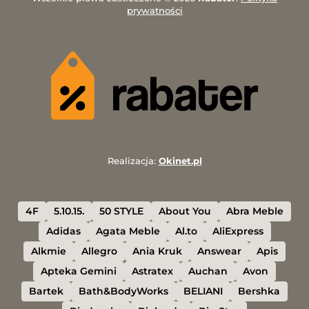
prywatności
Realizacja:
Okinet.pl
4F
5.10.15.
50 STYLE
About You
Abra Meble
Adidas
Agata Meble
Al.to
AliExpress
Alkmie
Allegro
Ania Kruk
Answear
Apis
Apteka Gemini
Astratex
Auchan
Avon
Bartek
Bath&BodyWorks
BELIANI
Bershka