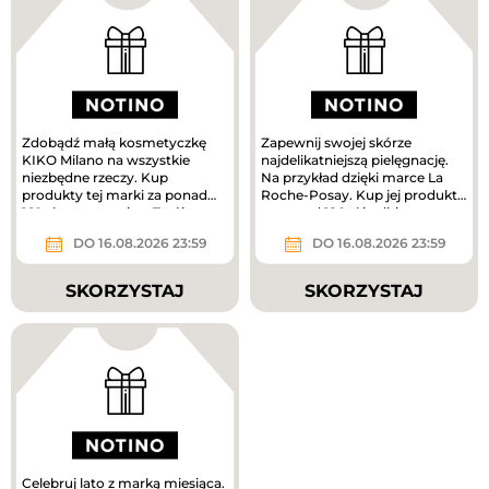
Zdobądź małą kosmetyczkę
Zapewnij swojej skórze
KIKO Milano na wszystkie
najdelikatniejszą pielęgnację.
niezbędne rzeczy. Kup
Na przykład dzięki marce La
produkty tej marki za ponad
Roche-Posay. Kup jej produkty
160 zł, a prezent jest Twój.
za ponad 180 zł i odbierz...
DO 16.08.2026 23:59
DO 16.08.2026 23:59
SKORZYSTAJ
SKORZYSTAJ
Celebruj lato z marką miesiąca.