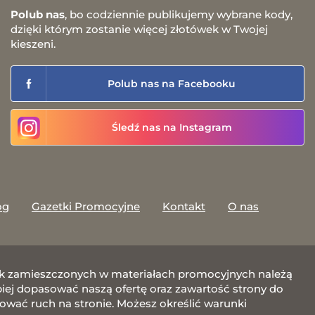
Polub nas
, bo codziennie publikujemy wybrane kody,
dzięki którym zostanie więcej złotówek w Twojej
kieszeni.
Polub nas na Facebooku
Śledź nas na Instagram
og
Gazetki Promocyjne
Kontakt
O nas
afik zamieszczonych w materiałach promocyjnych należą
j dopasować naszą ofertę oraz zawartość strony do
zować ruch na stronie. Możesz określić warunki