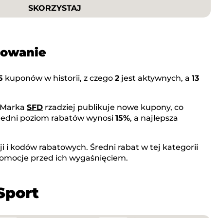
SKORZYSTAJ
mowanie
5
kuponów w historii, z czego
2
jest aktywnych, a
13
. Marka
SFD
rzadziej publikuje nowe kupony, co
Średni poziom rabatów wynosi
15%
, a najlepsza
 i kodów rabatowych. Średni rabat w tej kategorii
romocje przed ich wygaśnięciem.
Sport