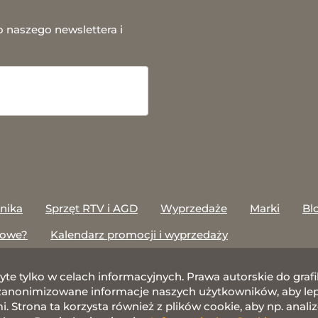
o naszego newslettera i
onika
Sprzęt RTV i AGD
Wyprzedaże
Marki
Bl
towe?
Kalendarz promocji i wyprzedaży
żyte tylko w celach informacyjnych. Prawa autorskie do gr
nonimizowane informacje naszych użytkowników, aby lepie
 Strona ta korzysta również z plików cookie, aby np. anali