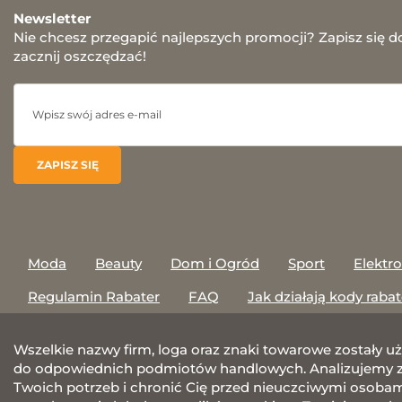
Newsletter
Nie chcesz przegapić najlepszych promocji? Zapisz się d
zacznij oszczędzać!
Moda
Beauty
Dom i Ogród
Sport
Elektr
Regulamin Rabater
FAQ
Jak działają kody raba
Wszelkie nazwy firm, loga oraz znaki towarowe zostały u
do odpowiednich podmiotów handlowych. Analizujemy za
Twoich potrzeb i chronić Cię przed nieuczciwymi osobami.