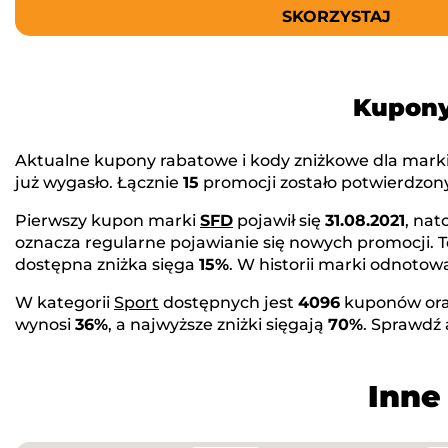
SKORZYSTAJ
Kupony
Aktualne kupony rabatowe i kody zniżkowe dla mark
już wygasło. Łącznie
15
promocji zostało potwierdzony
Pierwszy kupon marki
SFD
pojawił się
31.08.2021
, nat
oznacza regularne pojawianie się nowych promocji. 
dostępna zniżka sięga
15%
. W historii marki odnot
W kategorii
Sport
dostępnych jest
4096
kuponów or
wynosi
36%
, a najwyższe zniżki sięgają
70%
. Sprawdź
Inne