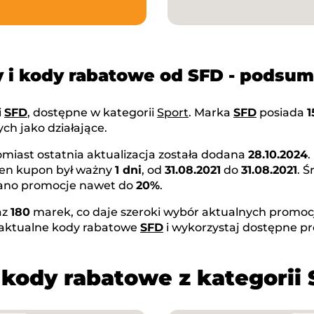
 i kody rabatowe od SFD - podsu
i
SFD
, dostępne w kategorii
Sport
. Marka
SFD
posiada
1
ch jako działające.
omiast ostatnia aktualizacja została dodana
28.10.2024
Ten kupon był ważny
1 dni
, od
31.08.2021
do
31.08.2021
. 
owano promocje nawet do
20%
.
az
180
marek, co daje szeroki wybór aktualnych promocji
 aktualne kody rabatowe
SFD
i wykorzystaj dostępne p
 kody rabatowe z kategorii 