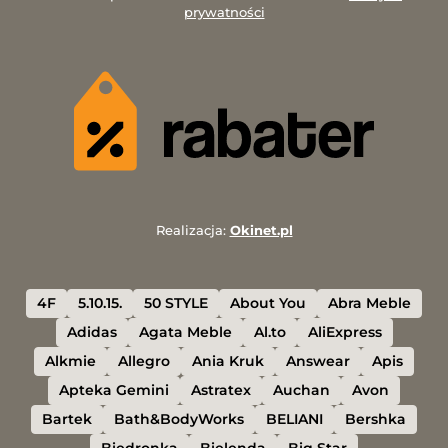
prywatności
Realizacja:
Okinet.pl
4F
5.10.15.
50 STYLE
About You
Abra Meble
Adidas
Agata Meble
Al.to
AliExpress
Alkmie
Allegro
Ania Kruk
Answear
Apis
Apteka Gemini
Astratex
Auchan
Avon
Bartek
Bath&BodyWorks
BELIANI
Bershka
Biedronka
Bielenda
Big Star