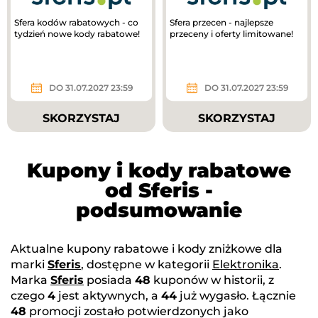
Sfera kodów rabatowych - co
Sfera przecen - najlepsze
tydzień nowe kody rabatowe!
przeceny i oferty limitowane!
DO 31.07.2027 23:59
DO 31.07.2027 23:59
SKORZYSTAJ
SKORZYSTAJ
Kupony i kody rabatowe
od Sferis -
podsumowanie
Aktualne kupony rabatowe i kody zniżkowe dla
marki
Sferis
, dostępne w kategorii
Elektronika
.
Marka
Sferis
posiada
48
kuponów w historii, z
czego
4
jest aktywnych, a
44
już wygasło. Łącznie
48
promocji zostało potwierdzonych jako