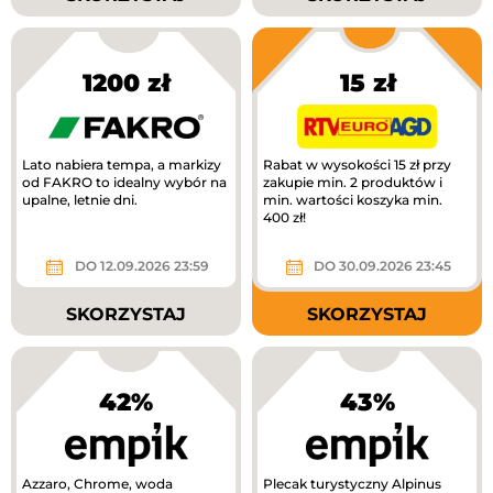
1200 zł
15 zł
Lato nabiera tempa, a markizy
Rabat w wysokości 15 zł przy
od FAKRO to idealny wybór na
zakupie min. 2 produktów i
upalne, letnie dni.
min. wartości koszyka min.
400 zł!
DO 12.09.2026 23:59
DO 30.09.2026 23:45
SKORZYSTAJ
SKORZYSTAJ
42%
43%
Azzaro, Chrome, woda
Plecak turystyczny Alpinus