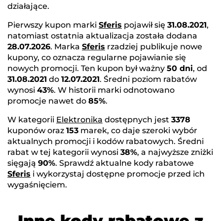
działające.
Pierwszy kupon marki
Sferis
pojawił się
31.08.2021
,
natomiast ostatnia aktualizacja została dodana
28.07.2026
. Marka
Sferis
rzadziej publikuje nowe
kupony, co oznacza regularne pojawianie się
nowych promocji. Ten kupon był ważny
50 dni
, od
31.08.2021
do
12.07.2021
. Średni poziom rabatów
wynosi
43%
. W historii marki odnotowano
promocje nawet do
85%
.
W kategorii
Elektronika
dostępnych jest
3378
kuponów oraz
153
marek, co daje szeroki wybór
aktualnych promocji i kodów rabatowych. Średni
rabat w tej kategorii wynosi
38%
, a najwyższe zniżki
sięgają
90%
. Sprawdź aktualne kody rabatowe
Sferis
i wykorzystaj dostępne promocje przed ich
wygaśnięciem.
Inne kody rabatowe z