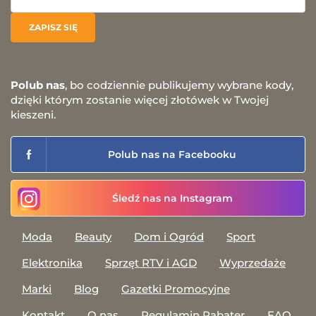
Polub nas
, bo codziennie publikujemy wybrane kody,
dzięki którym zostanie więcej złotówek w Twojej
kieszeni.
Polub nas na Facebooku
Śledź nas na Instagram
Moda
Beauty
Dom i Ogród
Sport
Elektronika
Sprzęt RTV i AGD
Wyprzedaże
Marki
Blog
Gazetki Promocyjne
Kontakt
O nas
Regulamin Rabater
FAQ