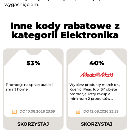
wygaśnięciem.
Inne kody rabatowe z
kategorii Elektronika
53%
40%
Promocje na sprzęt audio i
Wybierz produkty marek ok.,
smart home!
Koenic, Peaq lub ISY objęte
promocją. Przy zakupie
minimum 2 produktów
otrzymasz 40% rabatu na
tańszy produkt. Nowa...
DO 10.08.2026 23:59
DO 12.08.2026 23:59
SKORZYSTAJ
SKORZYSTAJ