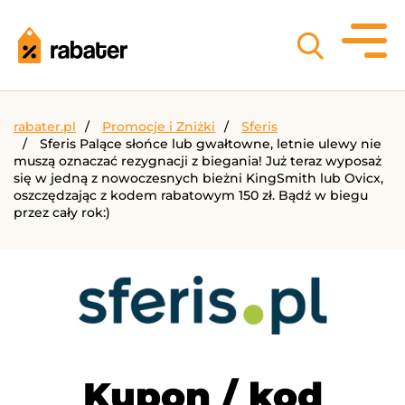
rabater.pl
Promocje i Zniżki
Sferis
Sferis Palące słońce lub gwałtowne, letnie ulewy nie
muszą oznaczać rezygnacji z biegania! Już teraz wyposaż
się w jedną z nowoczesnych bieżni KingSmith lub Ovicx,
oszczędzając z kodem rabatowym 150 zł. Bądź w biegu
przez cały rok:)
Kupon / kod