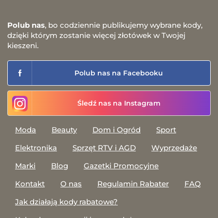
Polub nas
, bo codziennie publikujemy wybrane kody,
dzięki którym zostanie więcej złotówek w Twojej
kieszeni.
Polub nas na Facebooku
Śledź nas na Instagram
Moda
Beauty
Dom i Ogród
Sport
Elektronika
Sprzęt RTV i AGD
Wyprzedaże
Marki
Blog
Gazetki Promocyjne
Kontakt
O nas
Regulamin Rabater
FAQ
Jak działają kody rabatowe?