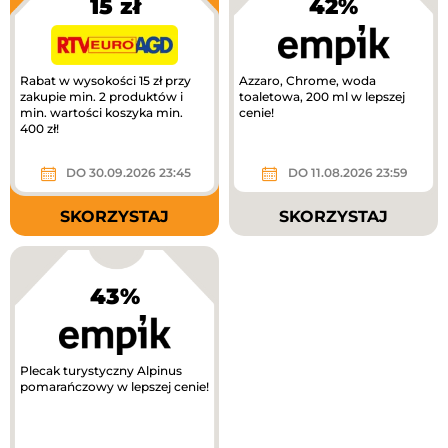
15 zł
42%
Rabat w wysokości 15 zł przy
Azzaro, Chrome, woda
zakupie min. 2 produktów i
toaletowa, 200 ml w lepszej
min. wartości koszyka min.
cenie!
400 zł!
DO 30.09.2026 23:45
DO 11.08.2026 23:59
SKORZYSTAJ
SKORZYSTAJ
43%
Plecak turystyczny Alpinus
pomarańczowy w lepszej cenie!