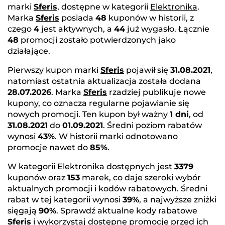
marki
Sferis
, dostępne w kategorii
Elektronika
.
Marka
Sferis
posiada
48
kuponów w historii, z
czego
4
jest aktywnych, a
44
już wygasło. Łącznie
48
promocji zostało potwierdzonych jako
działające.
Pierwszy kupon marki
Sferis
pojawił się
31.08.2021
,
natomiast ostatnia aktualizacja została dodana
28.07.2026
. Marka
Sferis
rzadziej publikuje nowe
kupony, co oznacza regularne pojawianie się
nowych promocji. Ten kupon był ważny
1 dni
, od
31.08.2021
do
01.09.2021
. Średni poziom rabatów
wynosi
43%
. W historii marki odnotowano
promocje nawet do
85%
.
W kategorii
Elektronika
dostępnych jest
3379
kuponów oraz
153
marek, co daje szeroki wybór
aktualnych promocji i kodów rabatowych. Średni
rabat w tej kategorii wynosi
39%
, a najwyższe zniżki
sięgają
90%
. Sprawdź aktualne kody rabatowe
Sferis
i wykorzystaj dostępne promocje przed ich