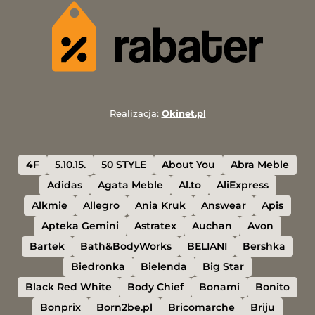
Realizacja:
Okinet.pl
4F
5.10.15.
50 STYLE
About You
Abra Meble
Adidas
Agata Meble
Al.to
AliExpress
Alkmie
Allegro
Ania Kruk
Answear
Apis
Apteka Gemini
Astratex
Auchan
Avon
Bartek
Bath&BodyWorks
BELIANI
Bershka
Biedronka
Bielenda
Big Star
Black Red White
Body Chief
Bonami
Bonito
Bonprix
Born2be.pl
Bricomarche
Briju