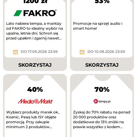
1200 zł
53%
Lato nabiera tempa, a markizy
Promocje na sprzęt audio i
od FAKRO to idealny wybór na
smart home!
upalne, letnie dni. Schroń się
przed upałem i zgarnij nawet
1200 zł!
DO 17.09.2026 23:59
DO 10.08.2026 23:59
SKORZYSTAJ
SKORZYSTAJ
40%
70%
Wybierz produkty marek ok.,
Zyskaj do 70% rabatu na ponad
Koenic, Peaq lub ISY objęte
20 000 produktów oraz
promocją. Przy zakupie
dodatkowe do 13% zniżki na
minimum 2 produktów
prawie wszystko z kodem
otrzymasz 40% rabatu na
rabatowym.
tańszy produkt. Nowa...