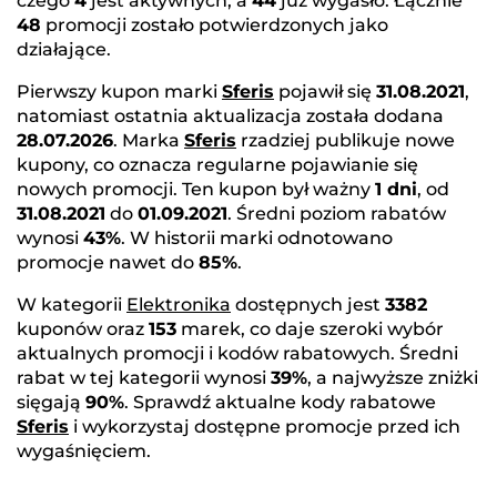
czego
4
jest aktywnych, a
44
już wygasło. Łącznie
48
promocji zostało potwierdzonych jako
działające.
Pierwszy kupon marki
Sferis
pojawił się
31.08.2021
,
natomiast ostatnia aktualizacja została dodana
28.07.2026
. Marka
Sferis
rzadziej publikuje nowe
kupony, co oznacza regularne pojawianie się
nowych promocji. Ten kupon był ważny
1 dni
, od
31.08.2021
do
01.09.2021
. Średni poziom rabatów
wynosi
43%
. W historii marki odnotowano
promocje nawet do
85%
.
W kategorii
Elektronika
dostępnych jest
3382
kuponów oraz
153
marek, co daje szeroki wybór
aktualnych promocji i kodów rabatowych. Średni
rabat w tej kategorii wynosi
39%
, a najwyższe zniżki
sięgają
90%
. Sprawdź aktualne kody rabatowe
Sferis
i wykorzystaj dostępne promocje przed ich
wygaśnięciem.