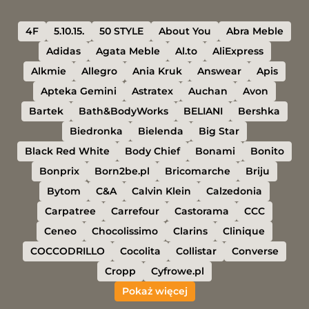
4F
5.10.15.
50 STYLE
About You
Abra Meble
Adidas
Agata Meble
Al.to
AliExpress
Alkmie
Allegro
Ania Kruk
Answear
Apis
Apteka Gemini
Astratex
Auchan
Avon
Bartek
Bath&BodyWorks
BELIANI
Bershka
Biedronka
Bielenda
Big Star
Black Red White
Body Chief
Bonami
Bonito
Bonprix
Born2be.pl
Bricomarche
Briju
Bytom
C&A
Calvin Klein
Calzedonia
Carpatree
Carrefour
Castorama
CCC
Ceneo
Chocolissimo
Clarins
Clinique
COCCODRILLO
Cocolita
Collistar
Converse
Cropp
Cyfrowe.pl
Pokaż więcej