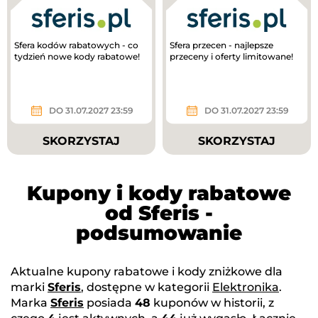
Sfera kodów rabatowych - co
Sfera przecen - najlepsze
tydzień nowe kody rabatowe!
przeceny i oferty limitowane!
DO 31.07.2027 23:59
DO 31.07.2027 23:59
SKORZYSTAJ
SKORZYSTAJ
Kupony i kody rabatowe
od Sferis -
podsumowanie
Aktualne kupony rabatowe i kody zniżkowe dla
marki
Sferis
, dostępne w kategorii
Elektronika
.
Marka
Sferis
posiada
48
kuponów w historii, z