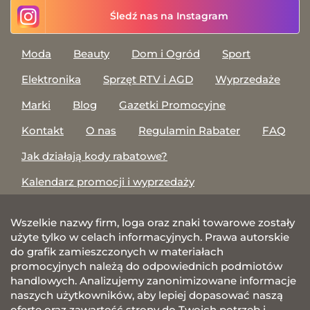
Śledź nas na Instagram
Moda
Beauty
Dom i Ogród
Sport
Elektronika
Sprzęt RTV i AGD
Wyprzedaże
Marki
Blog
Gazetki Promocyjne
Kontakt
O nas
Regulamin Rabater
FAQ
Jak działają kody rabatowe?
Kalendarz promocji i wyprzedaży
Wszelkie nazwy firm, loga oraz znaki towarowe zostały
użyte tylko w celach informacyjnych. Prawa autorskie
do grafik zamieszczonych w materiałach
promocyjnych należą do odpowiednich podmiotów
handlowych. Analizujemy zanonimizowane informacje
naszych użytkowników, aby lepiej dopasować naszą
ofertę oraz zawartość strony do Twoich potrzeb i