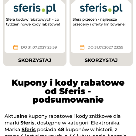
Sfera kodów rabatowych - co
Sfera przecen - najlepsze
tydzień nowe kody rabatowe!
przeceny i oferty limitowane!
DO 31.07.2027 23:59
DO 31.07.2027 23:59
SKORZYSTAJ
SKORZYSTAJ
Kupony i kody rabatowe
od Sferis -
podsumowanie
Aktualne kupony rabatowe i kody zniżkowe dla
marki
Sferis
, dostępne w kategorii
Elektronika
.
Marka
Sferis
posiada
48
kuponów w historii, z