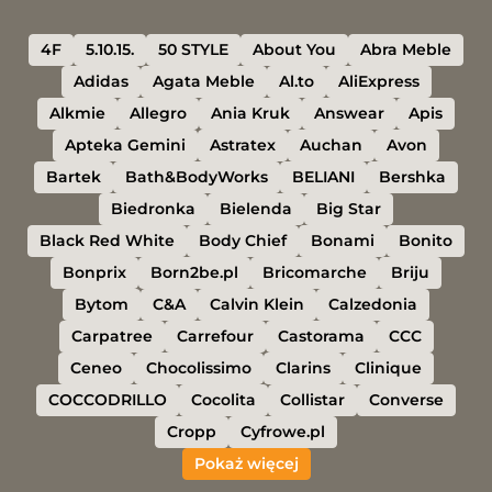
4F
5.10.15.
50 STYLE
About You
Abra Meble
Adidas
Agata Meble
Al.to
AliExpress
Alkmie
Allegro
Ania Kruk
Answear
Apis
Apteka Gemini
Astratex
Auchan
Avon
Bartek
Bath&BodyWorks
BELIANI
Bershka
Biedronka
Bielenda
Big Star
Black Red White
Body Chief
Bonami
Bonito
Bonprix
Born2be.pl
Bricomarche
Briju
Bytom
C&A
Calvin Klein
Calzedonia
Carpatree
Carrefour
Castorama
CCC
Ceneo
Chocolissimo
Clarins
Clinique
COCCODRILLO
Cocolita
Collistar
Converse
Cropp
Cyfrowe.pl
Pokaż więcej