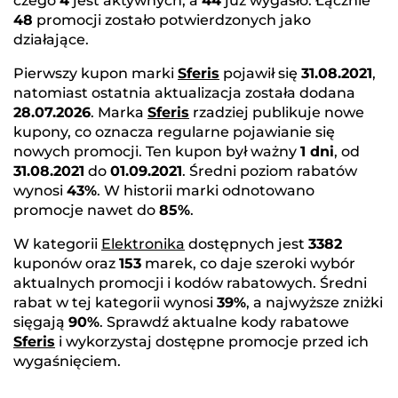
czego
4
jest aktywnych, a
44
już wygasło. Łącznie
48
promocji zostało potwierdzonych jako
działające.
Pierwszy kupon marki
Sferis
pojawił się
31.08.2021
,
natomiast ostatnia aktualizacja została dodana
28.07.2026
. Marka
Sferis
rzadziej publikuje nowe
kupony, co oznacza regularne pojawianie się
nowych promocji. Ten kupon był ważny
1 dni
, od
31.08.2021
do
01.09.2021
. Średni poziom rabatów
wynosi
43%
. W historii marki odnotowano
promocje nawet do
85%
.
W kategorii
Elektronika
dostępnych jest
3382
kuponów oraz
153
marek, co daje szeroki wybór
aktualnych promocji i kodów rabatowych. Średni
rabat w tej kategorii wynosi
39%
, a najwyższe zniżki
sięgają
90%
. Sprawdź aktualne kody rabatowe
Sferis
i wykorzystaj dostępne promocje przed ich
wygaśnięciem.