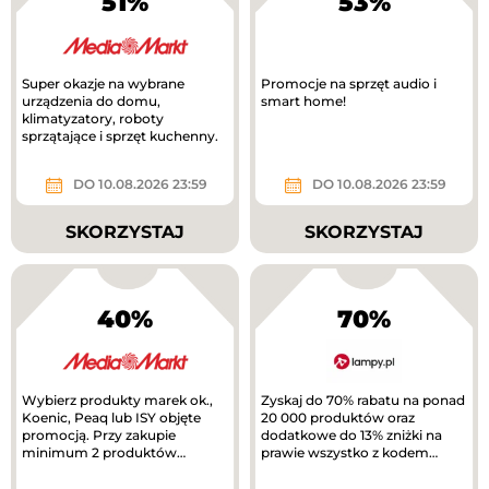
51%
53%
Super okazje na wybrane
Promocje na sprzęt audio i
urządzenia do domu,
smart home!
klimatyzatory, roboty
sprzątające i sprzęt kuchenny.
DO 10.08.2026 23:59
DO 10.08.2026 23:59
SKORZYSTAJ
SKORZYSTAJ
40%
70%
Wybierz produkty marek ok.,
Zyskaj do 70% rabatu na ponad
Koenic, Peaq lub ISY objęte
20 000 produktów oraz
promocją. Przy zakupie
dodatkowe do 13% zniżki na
minimum 2 produktów
prawie wszystko z kodem
otrzymasz 40% rabatu na
rabatowym.
tańszy produkt. Nowa...