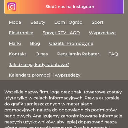
Śledź nas na Instagram
Moda
Beauty
Dom i Ogród
Sport
Elektronika
Sprzęt RTV i AGD
Wyprzedaże
Marki
Blog
Gazetki Promocyjne
Kontakt
O nas
Regulamin Rabater
FAQ
Jak działają kody rabatowe?
Kalendarz promocji i wyprzedaży
Wszelkie nazwy firm, loga oraz znaki towarowe zostały
użyte tylko w celach informacyjnych. Prawa autorskie
do grafik zamieszczonych w materiałach
promocyjnych należą do odpowiednich podmiotów
handlowych. Analizujemy zanonimizowane informacje
naszych użytkowników, aby lepiej dopasować naszą
ofertę oraz zawartość strony do Twoich potrzeb i