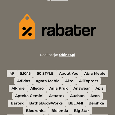
Realizacja:
Okinet.pl
4F
5.10.15.
50 STYLE
About You
Abra Meble
Adidas
Agata Meble
Al.to
AliExpress
Alkmie
Allegro
Ania Kruk
Answear
Apis
Apteka Gemini
Astratex
Auchan
Avon
Bartek
Bath&BodyWorks
BELIANI
Bershka
Biedronka
Bielenda
Big Star