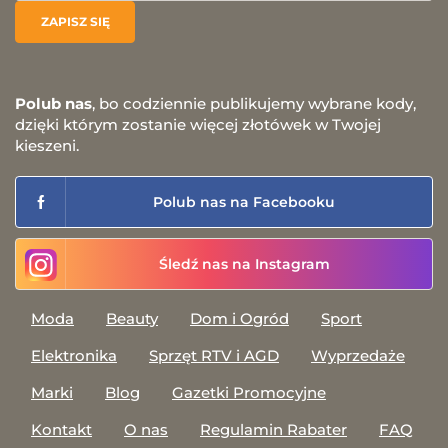
Polub nas
, bo codziennie publikujemy wybrane kody,
dzięki którym zostanie więcej złotówek w Twojej
kieszeni.
Polub nas na Facebooku
Śledź nas na Instagram
Moda
Beauty
Dom i Ogród
Sport
Elektronika
Sprzęt RTV i AGD
Wyprzedaże
Marki
Blog
Gazetki Promocyjne
Kontakt
O nas
Regulamin Rabater
FAQ