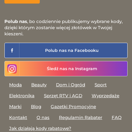
Polub nas
, bo codziennie publikujemy wybrane kody,
dzięki którym zostanie więcej złotówek w Twojej
kieszeni.
Polub nas na Facebooku
Śledź nas na Instagram
Moda
Beauty
Dom i Ogród
Sport
Elektronika
Sprzęt RTV i AGD
Wyprzedaże
Marki
Blog
Gazetki Promocyjne
Kontakt
O nas
Regulamin Rabater
FAQ
Jak działają kody rabatowe?