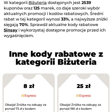
W kategorii
Biżuteria
dostępnych jest
2539
kuponów oraz
125
marek, co daje szeroki wybór
aktualnych promocji i kodów rabatowych. Średni
rabat w tej kategorii wynosi
33%
, a najwyższe zniżki
sięgają
70%
. Sprawdź aktualne kody rabatowe
Sinsay
i wykorzystaj dostępne promocje przed ich
wygaśnięciem.
Inne kody rabatowe z
kategorii Biżuteria
8 zł
25 zł
Okazja! Zniżka na zakupy za
Okazja! Zniżka na zakupy za
ponad 73 zł z kodem
ponad 190 zł z kodem