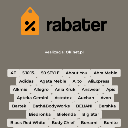
Realizacja:
Okinet.pl
4F
5.10.15.
50 STYLE
About You
Abra Meble
Adidas
Agata Meble
Al.to
AliExpress
Alkmie
Allegro
Ania Kruk
Answear
Apis
Apteka Gemini
Astratex
Auchan
Avon
Bartek
Bath&BodyWorks
BELIANI
Bershka
Biedronka
Bielenda
Big Star
Black Red White
Body Chief
Bonami
Bonito