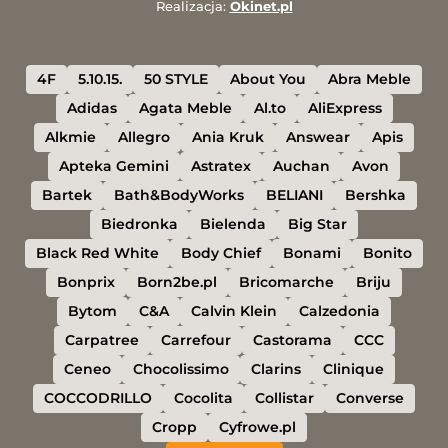
Realizacja:
Okinet.pl
4F
5.10.15.
50 STYLE
About You
Abra Meble
Adidas
Agata Meble
Al.to
AliExpress
Alkmie
Allegro
Ania Kruk
Answear
Apis
Apteka Gemini
Astratex
Auchan
Avon
Bartek
Bath&BodyWorks
BELIANI
Bershka
Biedronka
Bielenda
Big Star
Black Red White
Body Chief
Bonami
Bonito
Bonprix
Born2be.pl
Bricomarche
Briju
Bytom
C&A
Calvin Klein
Calzedonia
Carpatree
Carrefour
Castorama
CCC
Ceneo
Chocolissimo
Clarins
Clinique
COCCODRILLO
Cocolita
Collistar
Converse
Cropp
Cyfrowe.pl