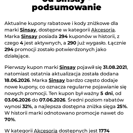
podsumowanie
Aktualne kupony rabatowe i kody zniżkowe dla
marki
Sinsay
, dostępne w kategorii
Akcesoria
.
Marka
Sinsay
posiada
294
kuponów w historii, z
czego
4
jest aktywnych, a
290
już wygasło. Łącznie
294
promocji zostało potwierdzonych jako
działające.
Pierwszy kupon marki
Sinsay
pojawił się
31.08.2021
,
natomiast ostatnia aktualizacja została dodana
18.06.2026
. Marka
Sinsay
bardzo często dodaje
nowe kupony, co oznacza regularne pojawianie się
nowych promocji. Ten kupon był ważny
5 dni
, od
03.06.2026
do
07.06.2026
. Średni poziom rabatów
wynosi
32%
, a najlepsza dostępna zniżka sięga
25%
.
W historii marki odnotowano promocje nawet do
70%
.
W kategorii
Akcesoria
dostępnych jest
1774