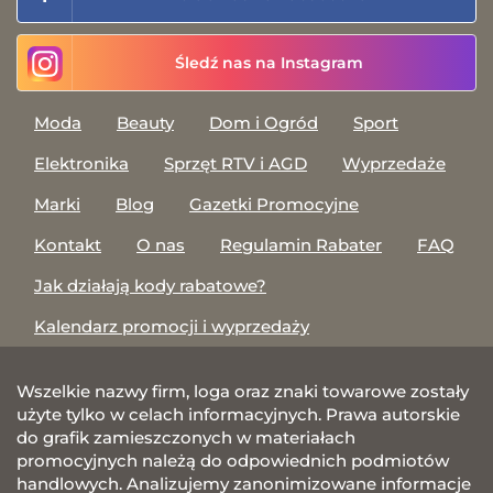
Śledź nas na Instagram
Moda
Beauty
Dom i Ogród
Sport
Elektronika
Sprzęt RTV i AGD
Wyprzedaże
Marki
Blog
Gazetki Promocyjne
Kontakt
O nas
Regulamin Rabater
FAQ
Jak działają kody rabatowe?
Kalendarz promocji i wyprzedaży
Wszelkie nazwy firm, loga oraz znaki towarowe zostały
użyte tylko w celach informacyjnych. Prawa autorskie
do grafik zamieszczonych w materiałach
promocyjnych należą do odpowiednich podmiotów
handlowych. Analizujemy zanonimizowane informacje