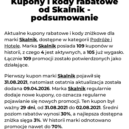
Kupony i kody rabatowe
od Skalnik -
podsumowanie
Aktualne kupony rabatowe i kody zniżkowe dla
marki
Skalnik
, dostępne w kategorii
Podróże i
Hotele
. Marka
Skalnik
posiada
109
kuponów w
historii, z czego
4
jest aktywnych, a
105
już wygasło.
Łącznie
109
promocji zostało potwierdzonych jako
działające.
Pierwszy kupon marki
Skalnik
pojawił się
31.08.2021
, natomiast ostatnia aktualizacja została
dodana
09.04.2026
. Marka
Skalnik
regularnie
dodaje nowe kupony, co oznacza regularne
pojawianie się nowych promocji. Ten kupon był
ważny
29 dni
, od
31.08.2021
do
02.08.2021
. Średni
poziom rabatów wynosi
30%
, a najlepsza dostępna
zniżka sięga
3%
. W historii marki odnotowano
promocje nawet do
70%
.