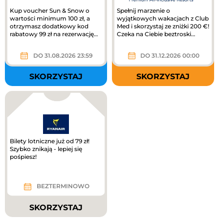
Kup voucher Sun & Snow o
Spełnij marzenie o
wartości minimum 100 zł, a
wyjątkowych wakacjach z Club
otrzymasz dodatkowy kod
Med i skorzystaj ze zniżki 200 €!
rabatowy 99 zł na rezerwację
Czeka na Ciebie beztroski
pobytu!
wypoczynek, piękne miejsca i...
DO 31.08.2026 23:59
DO 31.12.2026 00:00
SKORZYSTAJ
SKORZYSTAJ
Bilety lotniczne już od 79 zł!
Szybko znikają - lepiej się
pośpiesz!
BEZTERMINOWO
SKORZYSTAJ