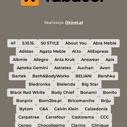
Realizacja:
Okinet.pl
4F
5.10.15.
50 STYLE
About You
Abra Meble
Adidas
Agata Meble
Al.to
AliExpress
Alkmie
Allegro
Ania Kruk
Answear
Apis
Apteka Gemini
Astratex
Auchan
Avon
Bartek
Bath&BodyWorks
BELIANI
Bershka
Biedronka
Bielenda
Big Star
Black Red White
Body Chief
Bonami
Bonito
Bonprix
Born2be.pl
Bricomarche
Briju
Bytom
C&A
Calvin Klein
Calzedonia
Carpatree
Carrefour
Castorama
CCC
Ceneo
Chocolissimo
Clarins
Clinique