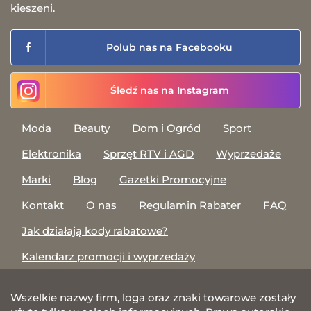
kieszeni.
Polub nas na Facebooku
Śledź nas na Instagram
Moda
Beauty
Dom i Ogród
Sport
Elektronika
Sprzęt RTV i AGD
Wyprzedaże
Marki
Blog
Gazetki Promocyjne
Kontakt
O nas
Regulamin Rabater
FAQ
Jak działają kody rabatowe?
Kalendarz promocji i wyprzedaży
Wszelkie nazwy firm, loga oraz znaki towarowe zostały