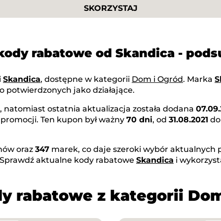
SKORZYSTAJ
 kody rabatowe od Skandica - pod
i
Skandica
, dostępne w kategorii
Dom i Ogród
. Marka
S
o potwierdzonych jako działające.
, natomiast ostatnia aktualizacja została dodana
07.09
 promocji. Ten kupon był ważny
70 dni
, od
31.08.2021
d
ów oraz
347
marek, co daje szeroki wybór aktualnych p
 Sprawdź aktualne kody rabatowe
Skandica
i wykorzyst
y rabatowe z kategorii Do