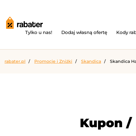
Tylko u nas!
Dodaj własną ofertę
Kody ra
rabater.pl
Promocje i Zniżki
Skandica
Skandica H
Kupon /